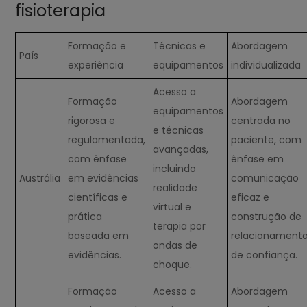
fisioterapia
Formação e
Técnicas e
Abordagem
País
experiência
equipamentos
individualizada
Acesso a
Formação
Abordagem
equipamentos
rigorosa e
centrada no
e técnicas
regulamentada,
paciente, com
avançadas,
com ênfase
ênfase em
incluindo
Austrália
em evidências
comunicação
realidade
científicas e
eficaz e
virtual e
prática
construção de
terapia por
baseada em
relacionament
ondas de
evidências.
de confiança.
choque.
Formação
Acesso a
Abordagem