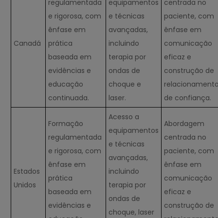
regulamentada
equipamentos
centrada no
e rigorosa, com
e técnicas
paciente, com
ênfase em
avançadas,
ênfase em
Canadá
prática
incluindo
comunicação
baseada em
terapia por
eficaz e
evidências e
ondas de
construção de
educação
choque e
relacionament
continuada.
laser.
de confiança.
Acesso a
Formação
Abordagem
equipamentos
regulamentada
centrada no
e técnicas
e rigorosa, com
paciente, com
avançadas,
ênfase em
ênfase em
Estados
incluindo
prática
comunicação
Unidos
terapia por
baseada em
eficaz e
ondas de
evidências e
construção de
choque, laser