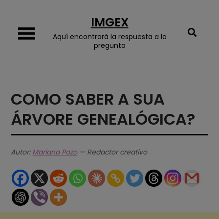
Skip
IMGEX
to
content
Aquí encontrará la respuesta a la
pregunta
COMO SABER A SUA
ÁRVORE GENEALÓGICA?
Autor:
Mariana Pozo
— Redactor creativo