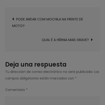
COMO
SABER
Navegación
A
PODE ANDAR COM MOCHILA NA FRENTE DE
de
SUA
MOTO?
entradas
ÁRVORE
GENEALÓGICA?
QUAL É A HÉRNIA MAIS GRAVE?
Deja una respuesta
Tu dirección de correo electrónico no será publicada.
Los
campos obligatorios están marcados con
*
Comentario
*