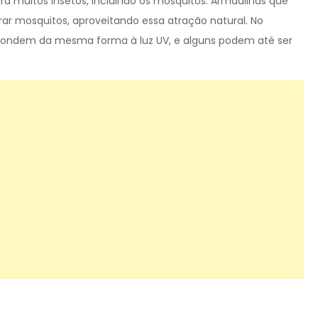
ara muitos insetos, incluindo os mosquitos. Armadilhas que
ar mosquitos, aproveitando essa atração natural. No
pondem da mesma forma à luz UV, e alguns podem até ser