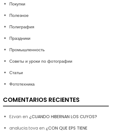
Покупки
Полезное
Полиграфия
Праздники
Промышленность
Советы и уроки по фотографии
Статьи
Фототехника
COMENTARIOS RECIENTES
Ezvan
en
¿CUANDO HIBERNAN LOS CUYOS?
analucia.tova
en
¿CON QUE EPS TIENE