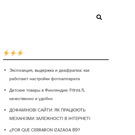
Экспозиция, выдержка и диафрагма: как
работают настройки фотоаппарата
Детские товары в Финляндии: Friros.fi,
качественно и удобно
ДОФАМІНОВІ САЙТИ: ЯК ПРАЦЮЮТЬ
МЕХАНІЗМИ ЗАЛЕЖНОСТІ В ІНТЕРНЕТІ
¿POR QUE CERRARON IZAZAGA 89?