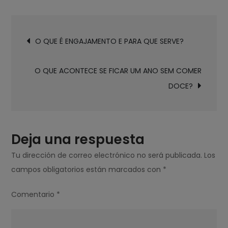
O
QUE
Navegación
É
O QUE É ENGAJAMENTO E PARA QUE SERVE?
de
BOM
entradas
COMER
O QUE ACONTECE SE FICAR UM ANO SEM COMER
PROS
DOCE?
RINS?
Deja una respuesta
Tu dirección de correo electrónico no será publicada.
Los
campos obligatorios están marcados con
*
Comentario
*