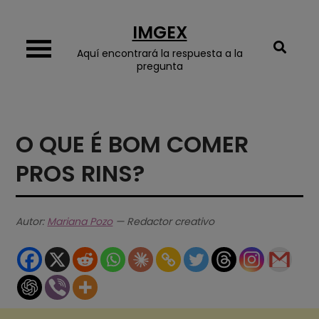
Skip
IMGEX
to
content
Aquí encontrará la respuesta a la
pregunta
O QUE É BOM COMER
PROS RINS?
Autor:
Mariana Pozo
— Redactor creativo