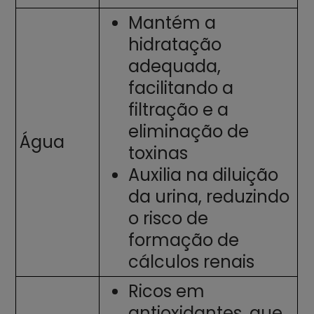
Mantém a
hidratação
adequada,
facilitando a
filtração e a
eliminação de
Água
toxinas
Auxilia na diluição
da urina, reduzindo
o risco de
formação de
cálculos renais
Ricos em
antioxidantes, que