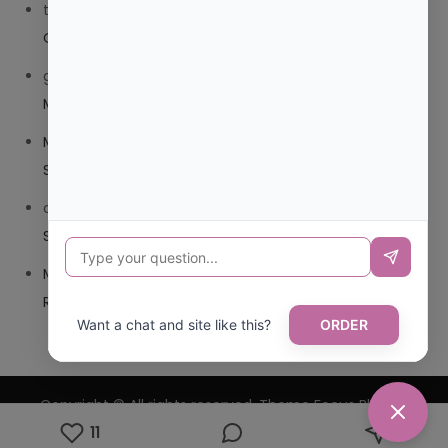
trolls_pipis
en
¿QUE ES MEJOR TRIBEDOCE COMPUESTO
O TRIBEDOCE DX?
giovannaservin220
en
¿CUAL ES MI LOCALIDAD Y
MUNICIPIO?
Mariana Pozo
en
¿CUAL ES EL CSV DE LA TARJETA
SANITARIA CANARIA?
carmenharacil
en
¿CUAL ES EL CSV DE LA TARJETA
SANITARIA CANARIA?
Mariana Pozo
en
¿CUAL ES CODIGO POSTAL DE
REPUBLICA DOMINICANA?
Want a chat and site like this?
ORDER
Copyright © All rights reserved. Theme Focus Blog by
11
Creativ Themes