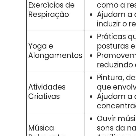
Exercícios de
como a re
Respiração
Ajudam a 
induzir o 
Práticas 
Yoga e
posturas e
Alongamentos
Promovem 
reduzindo 
Pintura, d
Atividades
que envolv
Criativas
Ajudam a d
concentra
Ouvir músi
Música
sons da n