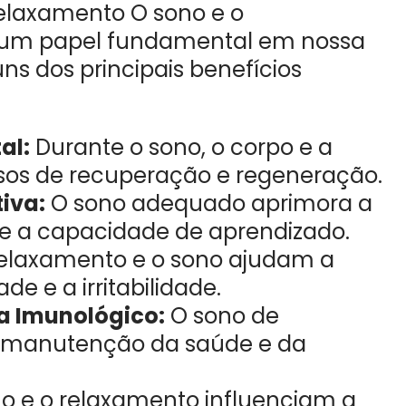
elaxamento O sono e o
m papel fundamental em nossa
ns dos principais benefícios
al:
Durante o sono, o corpo e a
os de recuperação e regeneração.
iva:
O sono adequado aprimora a
e a capacidade de aprendizado.
elaxamento e o sono ajudam a
de e a irritabilidade.
a Imunológico:
O sono de
a manutenção da saúde e da
o e o relaxamento influenciam a