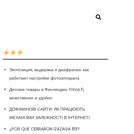
Экспозиция, выдержка и диафрагма: как
работают настройки фотоаппарата
Детские товары в Финляндии: Friros.fi,
качественно и удобно
ДОФАМІНОВІ САЙТИ: ЯК ПРАЦЮЮТЬ
МЕХАНІЗМИ ЗАЛЕЖНОСТІ В ІНТЕРНЕТІ
¿POR QUE CERRARON IZAZAGA 89?