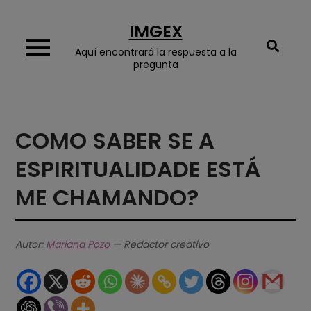
Skip
IMGEX
to
content
Aquí encontrará la respuesta a la
pregunta
COMO SABER SE A
ESPIRITUALIDADE ESTÁ
ME CHAMANDO?
Autor:
Mariana Pozo
— Redactor creativo