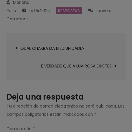
14.05.2025
Leave a
RESPOSTAS
on
Comment
COMO
SABER
Navegación
SE
QUAL CHAKRA DA MEDIUNIDADE?
de
A
entradas
ESPIRITUALIDADE
É VERDADE QUE A LUA ROSA EXISTE?
ESTÁ
ME
CHAMANDO?
Deja una respuesta
Tu dirección de correo electrónico no será publicada.
Los
campos obligatorios están marcados con
*
Comentario
*