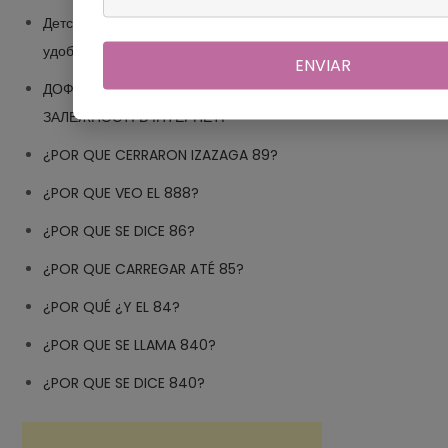
Детские товары в Финляндии: Friros.fi, качественно и
удобно
ENVIAR
ДОФАМІНОВІ САЙТИ: ЯК ПРАЦЮЮТЬ МЕХАНІЗМИ
ЗАЛЕЖНОСТІ В ІНТЕРНЕТІ
¿POR QUE CERRARON IZAZAGA 89?
¿POR QUE VEO EL 888?
¿POR QUE SE DICE 86?
¿POR QUE CARREGAR ATÉ 85?
¿POR QUÉ ¿Y EL 84?
¿POR QUE SE LLAMA 840?
¿POR QUE SE DICE 840?