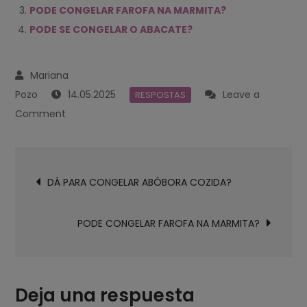
PODE CONGELAR FAROFA NA MARMITA?
PODE SE CONGELAR O ABACATE?
14.05.2025
Leave a
RESPOSTAS
on
Comment
O
QUE
Navegación
NÃO
DÁ PARA CONGELAR ABÓBORA COZIDA?
de
PODE
entradas
SER
PODE CONGELAR FAROFA NA MARMITA?
CONGELADO
NA
MARMITA?
Deja una respuesta