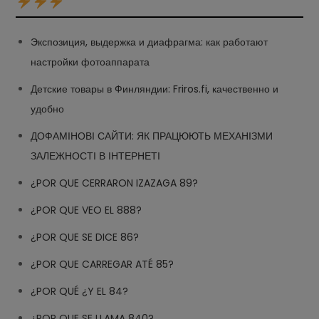
Экспозиция, выдержка и диафрагма: как работают
настройки фотоаппарата
Детские товары в Финляндии: Friros.fi, качественно и
удобно
ДОФАМІНОВІ САЙТИ: ЯК ПРАЦЮЮТЬ МЕХАНІЗМИ
ЗАЛЕЖНОСТІ В ІНТЕРНЕТІ
¿POR QUE CERRARON IZAZAGA 89?
¿POR QUE VEO EL 888?
¿POR QUE SE DICE 86?
¿POR QUE CARREGAR ATÉ 85?
¿POR QUÉ ¿Y EL 84?
¿POR QUE SE LLAMA 840?