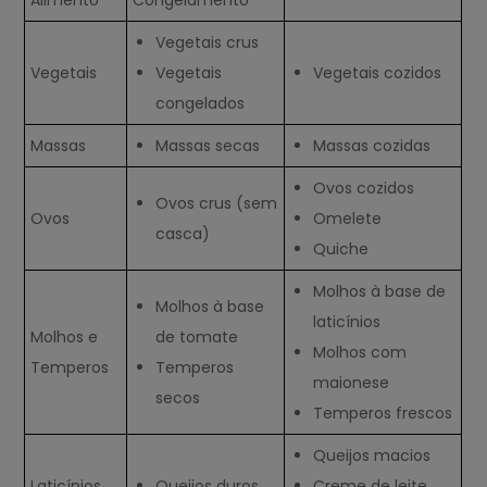
Alimento
Congelamento
Vegetais crus
Vegetais
Vegetais
Vegetais cozidos
congelados
Massas
Massas secas
Massas cozidas
Ovos cozidos
Ovos crus (sem
Ovos
Omelete
casca)
Quiche
Molhos à base de
Molhos à base
laticínios
Molhos e
de tomate
Molhos com
Temperos
Temperos
maionese
secos
Temperos frescos
Queijos macios
Laticínios
Queijos duros
Creme de leite