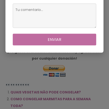
congelamento. Evitando esses itens, você garantirá que
sua refeição congelada mantenha a qualidade, o sabor
e a segurança desejados, proporcionando uma
experiência culinária satisfatória mesmo nos dias mais
corridos. Lembre-se de sempre consultar essa lista de
alimentos recomendados e não recomendados para
ENVIAR
congelamento em marmitas.
¿Te gustó el artículo? Estaremos muy agradecidos
por cualquier donación!
QUAIS VEGETAIS NÃO PODE CONGELAR?
COMO CONGELAR MARMITAS PARA A SEMANA
TODA?