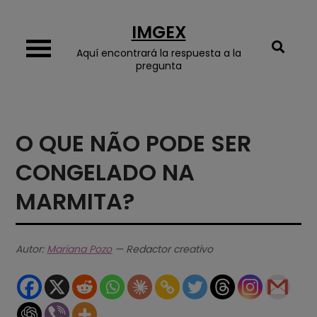
Skip
IMGEX
to
content
Aquí encontrará la respuesta a la
pregunta
O QUE NÃO PODE SER
CONGELADO NA
MARMITA?
Autor:
Mariana Pozo
— Redactor creativo