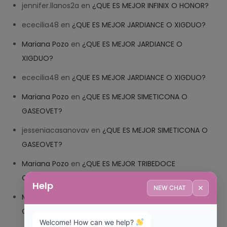
jennifer.llanos2a
en
¿QUE ES MEJOR INFINIX O HONOR?
ececilia48
en
¿QUE ES MEJOR JARDIANCE O XIGDUO?
Mariana Pozo
en
¿QUE ES MEJOR JARDIANCE O
XIGDUO?
ececilia48
en
¿QUE ES MEJOR JARDIANCE O XIGDUO?
Mariana Pozo
en
¿QUE ES MEJOR SIMETICONA O
GASEOVET?
jesseniacasanovav
en
¿QUE ES MEJOR SIMETICONA O
GASEOVET?
Mariana Pozo
en
¿QUE ES MEJOR TRIBEDOCE
COMPUESTO O TRIBEDOCE DX?
Help
✕
NEW CHAT
Mariana Pozo
en
¿QUE ES MEJOR TRIBEDOCE
COMPUESTO O TRIBEDOCE DX?
Welcome! How can we help? 