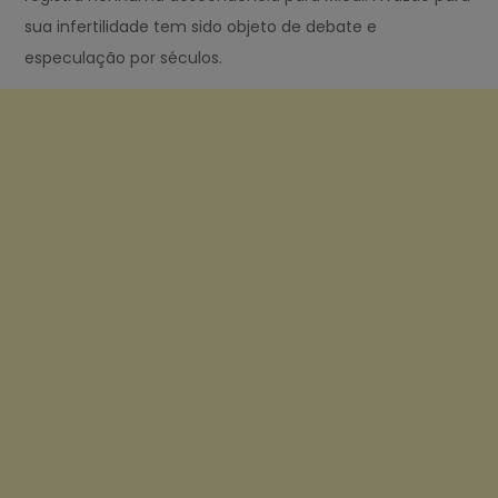
sua infertilidade tem sido objeto de debate e
especulação por séculos.