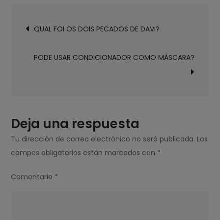
QUE
Navegación
MICAL
QUAL FOI OS DOIS PECADOS DE DAVI?
de
NÃO
entradas
TEVE
PODE USAR CONDICIONADOR COMO MÁSCARA?
FILHOS?
Deja una respuesta
Tu dirección de correo electrónico no será publicada.
Los
campos obligatorios están marcados con
*
Comentario
*