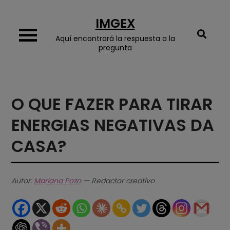
Skip
IMGEX
to
content
Aquí encontrará la respuesta a la
pregunta
O QUE FAZER PARA TIRAR
ENERGIAS NEGATIVAS DA
CASA?
Autor:
Mariana Pozo
— Redactor creativo