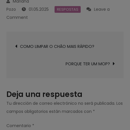
01.05.2025
Leave a
RESPOSTAS
on
Comment
O
QUE
Navegación
FAZER
COMO LIMPAR O CHÃO MAIS RÁPIDO?
de
PARA
entradas
TIRAR
PORQUE TER UM MOP?
ENERGIAS
NEGATIVAS
DA
CASA?
Deja una respuesta
Tu dirección de correo electrónico no será publicada.
Los
campos obligatorios están marcados con
*
Comentario
*