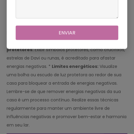
Proteção Espiritual
*
Bênçãos religiosas:
Convidar um membro do clero ou
ENVIAR
líder espiritual para abençoar sua casa pode criar
proteção e convidar energias positivas. *
Símbolos
protetores:
Exibir símbolos protetores, como crucifixos,
estrelas de Davi ou runas, é acreditado para afastar
energias negativas. *
Limites energéticos:
Visualize
uma bolha ou escudo de luz protetora ao redor de sua
casa para bloquear a entrada de energias negativas.
Lembre-se de que remover energias negativas da sua
casa é um processo contínuo. Realize essas técnicas
regularmente para manter um ambiente livre de
influências negativas e promover bem-estar e harmonia
em seu lar.