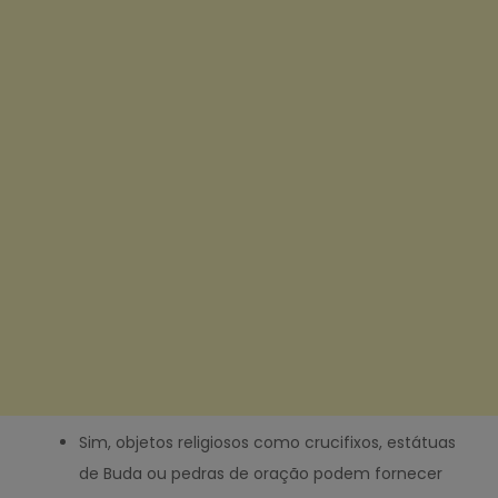
Sim, objetos religiosos como crucifixos, estátuas
de Buda ou pedras de oração podem fornecer