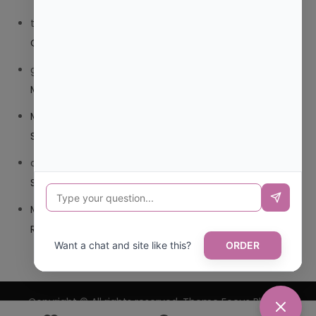
trolls_pipis
en
¿QUE ES MEJOR TRIBEDOCE COMPUESTO
O TRIBEDOCE DX?
giovannaservin220
en
¿CUAL ES MI LOCALIDAD Y
MUNICIPIO?
Mariana Pozo
en
¿CUAL ES EL CSV DE LA TARJETA
SANITARIA CANARIA?
carmenharacil
en
¿CUAL ES EL CSV DE LA TARJETA
SANITARIA CANARIA?
Mariana Pozo
en
¿CUAL ES CODIGO POSTAL DE
REPUBLICA DOMINICANA?
Want a chat and site like this?
ORDER
Copyright © All rights reserved. Theme Focus Blog by