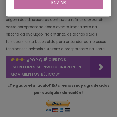
ENVIAR
os cinodontes, pode ter desempenhado um papel na
evolução dos dinossauros. A pesquisa contínua sobre a
origem dos dinossauros continua a refinar e expandir
nossa compreensão desse evento importante na
história da evolução. No entanto, as teorias atuais
fornecem uma base sólida para entender como esses
fascinantes animais surgiram e prosperaram na Terra.
¿POR QUÉ CIERTOS
ESCRITORES SE INVOLUCRARON EN
MOVIMIENTOS BÉLICOS?
¿Te gustó el artículo? Estaremos muy agradecidos
por cualquier donación!