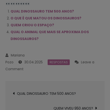
QUAL DINOSSAURO TEM 500 ANOS?
O QUE É QUE MATOU OS DINOSSAUROS?
QUEM CRIOU O ESPAÇO?
QUAL O ANIMAL QUE MAIS SE APROXIMA DOS
DINOSSAUROS?
30.04.2025
Leave a
RESPOSTAS
on
Comment
O
QUE
Navegación
CRIOU
QUAL DINOSSAURO TEM 500 ANOS?
de
OS
entradas
DINOSSAUROS?
QUEM VIVEU 950 ANOS?