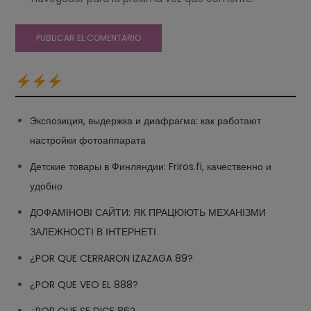
Экспозиция, выдержка и диафрагма: как работают
настройки фотоаппарата
Детские товары в Финляндии: Friros.fi, качественно и
удобно
ДОФАМІНОВІ САЙТИ: ЯК ПРАЦЮЮТЬ МЕХАНІЗМИ
ЗАЛЕЖНОСТІ В ІНТЕРНЕТІ
¿POR QUE CERRARON IZAZAGA 89?
¿POR QUE VEO EL 888?