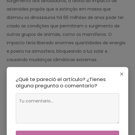
surgimento dos dinossauros, a teoria do impacto de
asteroides propõe que a extinção em massa que
dizimou os dinossauros há 66 milhões de anos pode ter
criado as condições que permitiram o surgimento de
outros grupos de animais, como os mamíferos. O
impacto teria liberado enormes quantidades de energia
e poeira na atmosfera, bloqueando a luz solar e
causando mudanças climáticas extremas.
Outras Teorias
×
¿Qué te pareció el artículo? ¿Tienes
alguna pregunta o comentario?
Além dessas teorias principais, várias outras hipóteses
têm sido propostas para explicar o surgimento dos
dinossauros. Algumas sugerem que a evolução dos
dinossauros foi impulsionada por fatores genéticos,
como mutações ou duplicações gênicas. Outras
propõem que a competição com outros animais, como