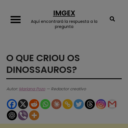
Skip
IMGEX
to
content
Aquí encontrará la respuesta a la
pregunta
O QUE CRIOU OS
DINOSSAUROS?
Autor:
Mariana Pozo
— Redactor creativo