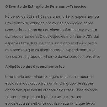
O Evento de Extinção do Permiano-Triássico
Há cerca de 252 milhões de anos, a Terra experimentou
um evento de extinção em massa conhecido como
Evento de Extinção do Permiano-Triássico. Este evento
dizimou cerca de 90% das espécies marinhas e 70% das
espécies terrestres. Ele criou um nicho ecológico vazio
que permitiu que os dinossauros se expandissem e se
tornassem o grupo dominante de vertebrados terrestres.
A Hipótese dos Crocodilomorfos
Uma teoria proeminente sugere que os dinossauros
evoluíram dos crocodilomorfos, um grupo de répteis
ancestrais que incluía crocodilos e ursos. Esses animais
tinham uma postura bípede e uma estrutura
esquelética semelhante aos dinossauros, o que levou