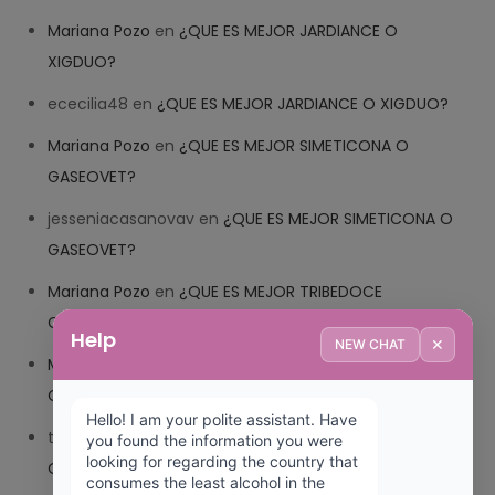
Mariana Pozo
en
¿QUE ES MEJOR JARDIANCE O
XIGDUO?
ececilia48
en
¿QUE ES MEJOR JARDIANCE O XIGDUO?
Mariana Pozo
en
¿QUE ES MEJOR SIMETICONA O
GASEOVET?
jesseniacasanovav
en
¿QUE ES MEJOR SIMETICONA O
GASEOVET?
Mariana Pozo
en
¿QUE ES MEJOR TRIBEDOCE
COMPUESTO O TRIBEDOCE DX?
Help
✕
NEW CHAT
Mariana Pozo
en
¿QUE ES MEJOR TRIBEDOCE
COMPUESTO O TRIBEDOCE DX?
Hello! I am your polite assistant. Have 
trolls_pipis
en
¿QUE ES MEJOR TRIBEDOCE COMPUESTO
you found the information you were 
looking for regarding the country that 
O TRIBEDOCE DX?
consumes the least alcohol in the 