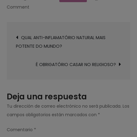
on
Comment
QUAL
É
Navegación
O
QUAL ANTI-INFLAMATÓRIO NATURAL MAIS
de
PAÍS
POTENTE DO MUNDO?
entradas
QUE
MENOS
É OBRIGATÓRIO CASAR NO RELIGIOSO?
CONSOME
BEBIDA
ALCOÓLICA
NO
Deja una respuesta
MUNDO?
Tu dirección de correo electrónico no será publicada.
Los
campos obligatorios están marcados con
*
Comentario
*