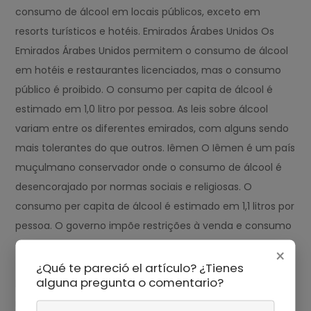
consumo de álcool em locais públicos, exceto em
resorts turísticos e hotéis. Emirados Árabes Unidos Os
Emirados Árabes Unidos permitem o consumo de álcool
em hotéis e restaurantes licenciados, mas o consumo
público é proibido. O consumo per capita de álcool é
estimado em 1,0 litro por pessoa. As leis sobre álcool
variam entre os diferentes emirados, com alguns sendo
mais tolerantes do que outros. Iêmen O Iêmen é um país
muçulmano conservador onde o consumo de álcool é
desencorajado por normas sociais e religiosas. O
consumo per capita de álcool é estimado em 1,1 litros por
pessoa. O governo impõe restrições à venda e consumo
de álcool, e o consumo público é proibido. Líbia A Líbia
×
tem um consumo per capita de álcool estimado em 1,2
¿Qué te pareció el artículo? ¿Tienes
alguna pregunta o comentario?
litros por pessoa. O país é predominantemente
muçulmano, e o consumo de álcool é desencorajado