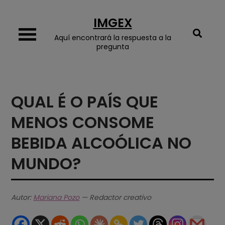
Skip
IMGEX
to
content
Aquí encontrará la respuesta a la
pregunta
QUAL É O PAÍS QUE
MENOS CONSOME
BEBIDA ALCOÓLICA NO
MUNDO?
Autor:
Mariana Pozo
— Redactor creativo