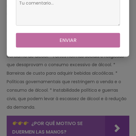
por normas sociais e religiosas. O governo também
impõe restrições à venda e consumo de álcool. Fatores
que Contribuem para o Baixo Consumo de Álcool Os
seguintes fatores contribuem para o baixo consumo de
álcool nos países listados acima: * Interpretações
ENVIAR
estritas da lei islâmica, que proíbem ou desencorajam o
consumo de álcool. * Fortes normas sociais e religiosas
que desaprovam o consumo excessivo de álcool. *
Barreiras de custo para adquirir bebidas alcoólicas. *
Políticas governamentais que restringem a venda e o
consumo de álcool. * Instabilidade política e guerras
civis, que podem levar à escassez de álcool e à redução
da demanda.
¿POR QUÉ MOTIVO SE
DUERMEN LAS MANOS?