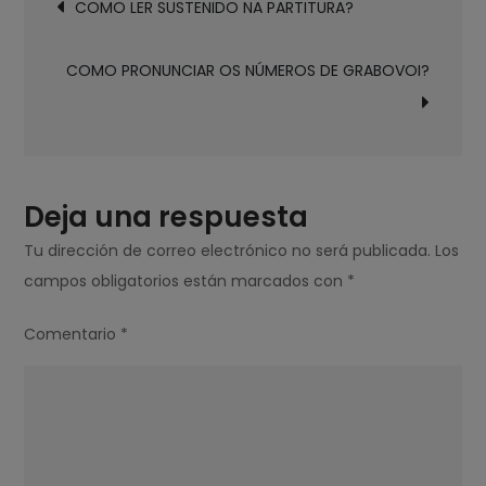
COMO LER SUSTENIDO NA PARTITURA?
de
QUANDO
entradas
OS
COMO PRONUNCIAR OS NÚMEROS DE GRABOVOI?
DEDOS
ESTÃO
DORMENTES?
Deja una respuesta
Tu dirección de correo electrónico no será publicada.
Los
campos obligatorios están marcados con
*
Comentario
*