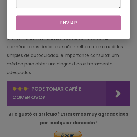
pressão sobre os nervos, aumentando o risco de
dormência nos dedos. * Gerencie condições de saúde
subjacentes: Se você tiver diabetes ou outra condição
ENVIAR
sistêmica, gerenciá-la adequadamente pode ajudar a
prevenir a dormência nos dedos. Se você sentir
dormência nos dedos que não melhora com medidas
simples de autocuidado, é importante consultar um
médico para obter um diagnóstico e tratamento
adequados.
PODE TOMAR CAFÉ E
COMER OVO?
¿Te gustó el artículo? Estaremos muy agradecidos
por cualquier donación!