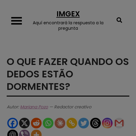
Skip
IMGEX
to
content
Aquí encontrará la respuesta a la
pregunta
O QUE FAZER QUANDO OS
DEDOS ESTÃO
DORMENTES?
Autor:
Mariana Pozo
— Redactor creativo