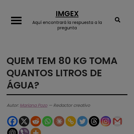
Skip
IMGEX
to
content
Aquí encontrará la respuesta a la
pregunta
QUEM TEM 80 KG TOMA
QUANTOS LITROS DE
ÁGUA?
Autor:
Mariana Pozo
— Redactor creativo