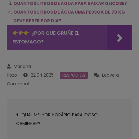
QUANTOS LITROS DE ÁGUA PARA BAIXAR GLICOSE?
QUANTOS LITROS DE ÁGUA UMA PESSOA DE 70 KG
DEVE BEBER POR DIA?
¿POR QUE GRUÑE EL
ESTOMAGO?
22.04.2025
Leave a
RESPOSTAS
on
Comment
QUEM
TEM
Navegación
80
QUAL MELHOR HORÁRIO PARA IDOSO
de
KG
CAMINHAR?
entradas
TOMA
QUANTOS