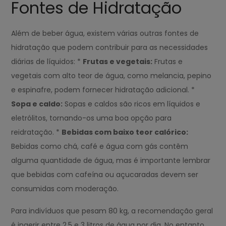
Fontes de Hidratação
Além de beber água, existem várias outras fontes de
hidratação que podem contribuir para as necessidades
diárias de líquidos: *
Frutas e vegetais:
Frutas e
vegetais com alto teor de água, como melancia, pepino
e espinafre, podem fornecer hidratação adicional. *
Sopa e caldo:
Sopas e caldos são ricos em líquidos e
eletrólitos, tornando-os uma boa opção para
reidratação. *
Bebidas com baixo teor calórico:
Bebidas como chá, café e água com gás contêm
alguma quantidade de água, mas é importante lembrar
que bebidas com cafeína ou açucaradas devem ser
consumidas com moderação.
Para indivíduos que pesam 80 kg, a recomendação geral
é ingerir entre 2,5 e 3 litros de água por dia. No entanto,