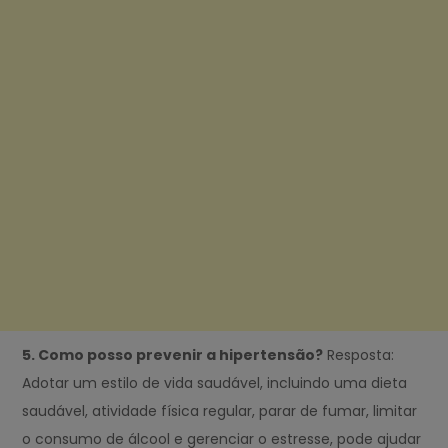
5. Como posso prevenir a hipertensão?
Resposta:
Adotar um estilo de vida saudável, incluindo uma dieta
saudável, atividade física regular, parar de fumar, limitar
o consumo de álcool e gerenciar o estresse, pode ajudar