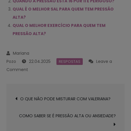
QUANDO A PRESSÃO ESTÁ 16 POR 11 É PERIGOSO?
QUAL É O MELHOR SAL PARA QUEM TEM PRESSÃO
ALTA?
QUAL O MELHOR EXERCÍCIO PARA QUEM TEM
PRESSÃO ALTA?
22.04.2025
Leave a
RESPOSTAS
on
Comment
QUAL
É
Navegación
A
O QUE NÃO PODE MISTURAR COM VALERIANA?
de
PRESSÃO
entradas
NORMAL
COMO SABER SE É PRESSÃO ALTA OU ANSIEDADE?
PARA
ALGUÉM