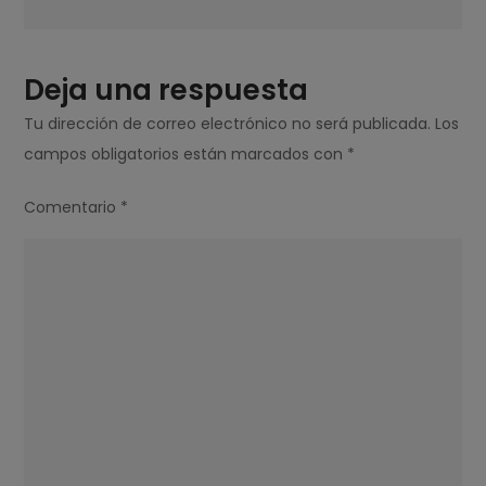
COM
MAIS
DE
Deja una respuesta
60
Tu dirección de correo electrónico no será publicada.
Los
ANOS?
campos obligatorios están marcados con
*
Comentario
*