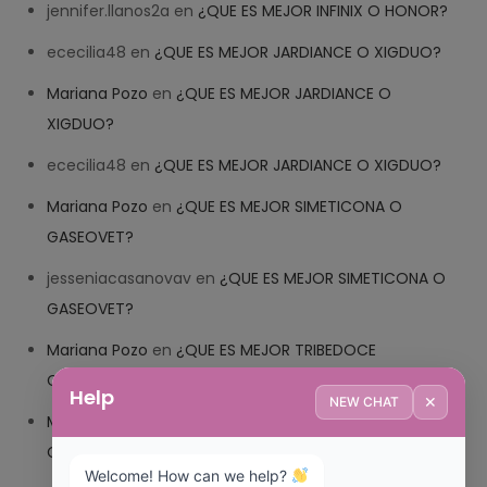
jennifer.llanos2a
en
¿QUE ES MEJOR INFINIX O HONOR?
ececilia48
en
¿QUE ES MEJOR JARDIANCE O XIGDUO?
Mariana Pozo
en
¿QUE ES MEJOR JARDIANCE O
XIGDUO?
ececilia48
en
¿QUE ES MEJOR JARDIANCE O XIGDUO?
Mariana Pozo
en
¿QUE ES MEJOR SIMETICONA O
GASEOVET?
jesseniacasanovav
en
¿QUE ES MEJOR SIMETICONA O
GASEOVET?
Mariana Pozo
en
¿QUE ES MEJOR TRIBEDOCE
COMPUESTO O TRIBEDOCE DX?
Help
✕
NEW CHAT
Mariana Pozo
en
¿QUE ES MEJOR TRIBEDOCE
COMPUESTO O TRIBEDOCE DX?
Welcome! How can we help? 