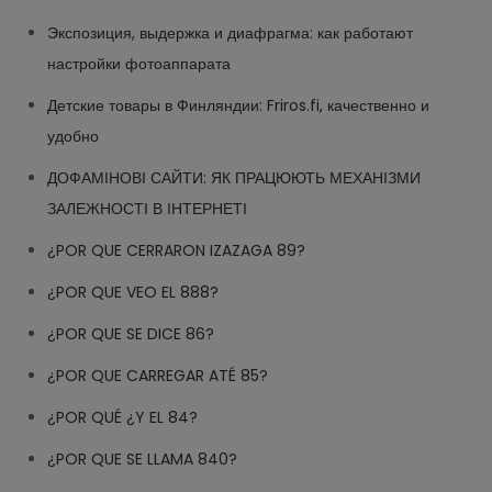
Экспозиция, выдержка и диафрагма: как работают
настройки фотоаппарата
Детские товары в Финляндии: Friros.fi, качественно и
удобно
ДОФАМІНОВІ САЙТИ: ЯК ПРАЦЮЮТЬ МЕХАНІЗМИ
ЗАЛЕЖНОСТІ В ІНТЕРНЕТІ
¿POR QUE CERRARON IZAZAGA 89?
¿POR QUE VEO EL 888?
¿POR QUE SE DICE 86?
¿POR QUE CARREGAR ATÉ 85?
¿POR QUÉ ¿Y EL 84?
¿POR QUE SE LLAMA 840?