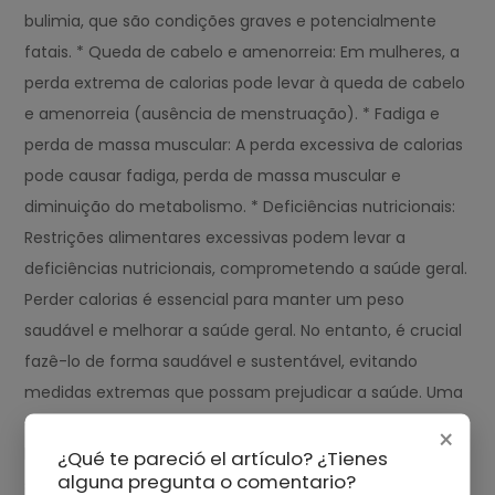
bulimia, que são condições graves e potencialmente
fatais. * Queda de cabelo e amenorreia: Em mulheres, a
perda extrema de calorias pode levar à queda de cabelo
e amenorreia (ausência de menstruação). * Fadiga e
perda de massa muscular: A perda excessiva de calorias
pode causar fadiga, perda de massa muscular e
diminuição do metabolismo. * Deficiências nutricionais:
Restrições alimentares excessivas podem levar a
deficiências nutricionais, comprometendo a saúde geral.
Perder calorias é essencial para manter um peso
saudável e melhorar a saúde geral. No entanto, é crucial
fazê-lo de forma saudável e sustentável, evitando
medidas extremas que possam prejudicar a saúde. Uma
abordagem equilibrada que inclua uma dieta
×
balanceada, exercícios regulares e um estilo de vida
¿Qué te pareció el artículo? ¿Tienes
alguna pregunta o comentario?
saudável é a melhor maneira de perder calorias e colher