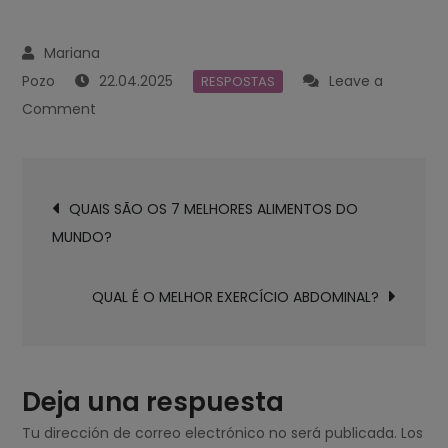
22.04.2025
Leave a
RESPOSTAS
on
Comment
É
BOM
Navegación
PERDER
QUAIS SÃO OS 7 MELHORES ALIMENTOS DO
de
CALORIAS?
MUNDO?
entradas
QUAL É O MELHOR EXERCÍCIO ABDOMINAL?
Deja una respuesta
Tu dirección de correo electrónico no será publicada.
Los