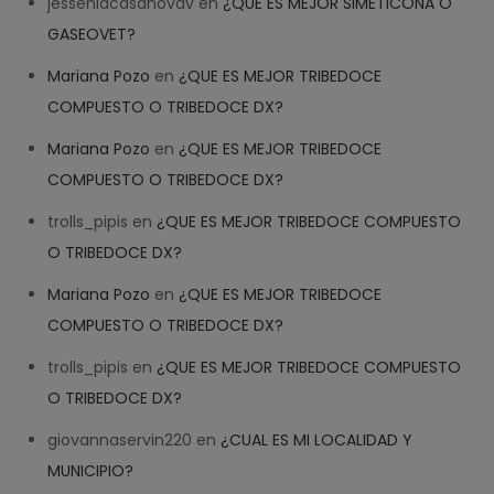
jesseniacasanovav
en
¿QUE ES MEJOR SIMETICONA O
GASEOVET?
Mariana Pozo
en
¿QUE ES MEJOR TRIBEDOCE
COMPUESTO O TRIBEDOCE DX?
Help
✕
NEW CHAT
Mariana Pozo
en
¿QUE ES MEJOR TRIBEDOCE
COMPUESTO O TRIBEDOCE DX?
Welcome! How can we help? 
trolls_pipis
en
¿QUE ES MEJOR TRIBEDOCE COMPUESTO
07:47
O TRIBEDOCE DX?
Mariana Pozo
en
¿QUE ES MEJOR TRIBEDOCE
COMPUESTO O TRIBEDOCE DX?
trolls_pipis
en
¿QUE ES MEJOR TRIBEDOCE COMPUESTO
O TRIBEDOCE DX?
giovannaservin220
en
¿CUAL ES MI LOCALIDAD Y
MUNICIPIO?