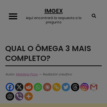
Skip
IMGEX
to
content
Aquí encontrará la respuesta a la
pregunta
QUAL O ÔMEGA 3 MAIS
COMPLETO?
Autor:
Mariana Pozo
— Redactor creativo