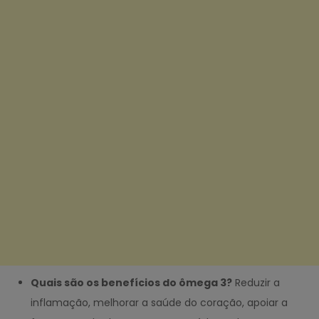
Quais são os benefícios do ômega 3?
Reduzir a
inflamação, melhorar a saúde do coração, apoiar a