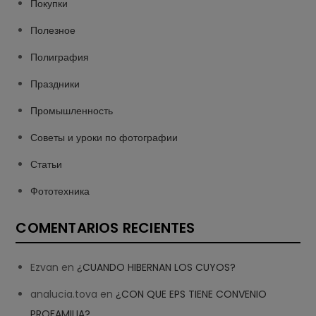
Покупки
Полезное
Полиграфия
Праздники
Промышленность
Советы и уроки по фотографии
Статьи
Фототехника
COMENTARIOS RECIENTES
Ezvan
en
¿CUANDO HIBERNAN LOS CUYOS?
analucia.tova
en
¿CON QUE EPS TIENE CONVENIO
PROFAMILIA?