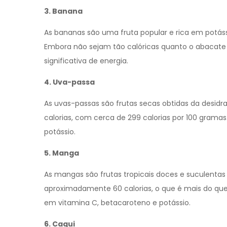
3. Banana
As bananas são uma fruta popular e rica em potás
Embora não sejam tão calóricas quanto o abacat
significativa de energia.
4. Uva-passa
As uvas-passas são frutas secas obtidas da desid
calorias, com cerca de 299 calorias por 100 gramas
potássio.
5. Manga
As mangas são frutas tropicais doces e suculent
aproximadamente 60 calorias, o que é mais do que
em vitamina C, betacaroteno e potássio.
6. Caqui