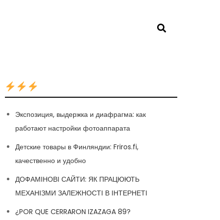
Экспозиция, выдержка и диафрагма: как
работают настройки фотоаппарата
Детские товары в Финляндии: Friros.fi,
качественно и удобно
ДОФАМІНОВІ САЙТИ: ЯК ПРАЦЮЮТЬ
МЕХАНІЗМИ ЗАЛЕЖНОСТІ В ІНТЕРНЕТІ
¿POR QUE CERRARON IZAZAGA 89?