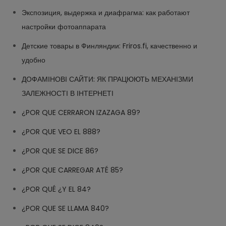
Экспозиция, выдержка и диафрагма: как работают
настройки фотоаппарата
Детские товары в Финляндии: Friros.fi, качественно и
удобно
ДОФАМІНОВІ САЙТИ: ЯК ПРАЦЮЮТЬ МЕХАНІЗМИ
ЗАЛЕЖНОСТІ В ІНТЕРНЕТІ
¿POR QUE CERRARON IZAZAGA 89?
¿POR QUE VEO EL 888?
¿POR QUE SE DICE 86?
¿POR QUE CARREGAR ATÉ 85?
¿POR QUÉ ¿Y EL 84?
¿POR QUE SE LLAMA 840?