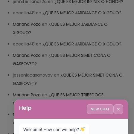
jennifer.llanos2a
en
¿QUE ES MEJOR INFINIX O HONOR?
ececilia48
en
¿QUE ES MEJOR JARDIANCE O XIGDUO?
Mariana Pozo
en
¿QUE ES MEJOR JARDIANCE O
XIGDUO?
ececilia48
en
¿QUE ES MEJOR JARDIANCE O XIGDUO?
Mariana Pozo
en
¿QUE ES MEJOR SIMETICONA O
GASEOVET?
jesseniacasanovav
en
¿QUE ES MEJOR SIMETICONA O
GASEOVET?
Mariana Pozo
en
¿QUE ES MEJOR TRIBEDOCE
COMPUESTO O TRIBEDOCE DX?
Help
✕
NEW CHAT
Mariana Pozo
en
¿QUE ES MEJOR TRIBEDOCE
COMPUESTO O TRIBEDOCE DX?
Welcome! How can we help? 