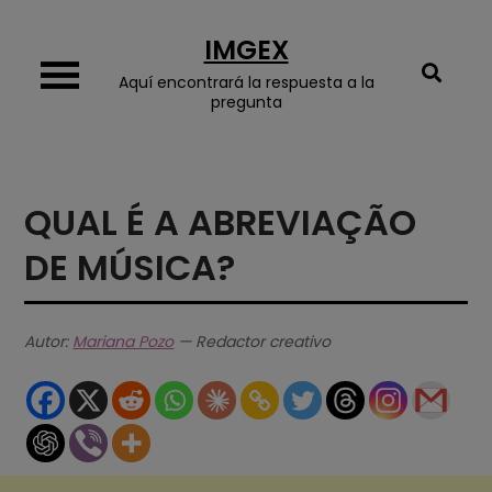
Skip
IMGEX
to
content
Aquí encontrará la respuesta a la
pregunta
QUAL É A ABREVIAÇÃO
DE MÚSICA?
Autor:
Mariana Pozo
— Redactor creativo