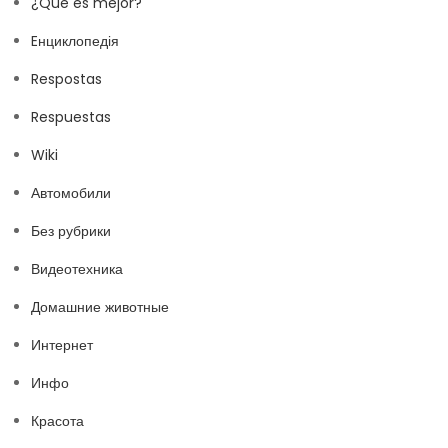
¿Qué es mejor?
Eнциклопедія
Respostas
Respuestas
Wiki
Автомобили
Без рубрики
Видеотехника
Домашние животные
Интернет
Инфо
Красота