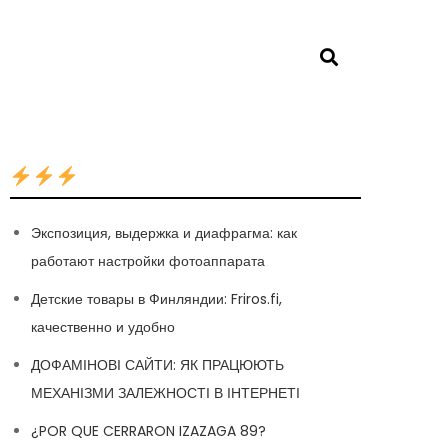
Экспозиция, выдержка и диафрагма: как
работают настройки фотоаппарата
Детские товары в Финляндии: Friros.fi,
качественно и удобно
ДОФАМІНОВІ САЙТИ: ЯК ПРАЦЮЮТЬ
МЕХАНІЗМИ ЗАЛЕЖНОСТІ В ІНТЕРНЕТІ
¿POR QUE CERRARON IZAZAGA 89?