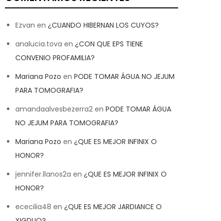
Ezvan
en
¿CUANDO HIBERNAN LOS CUYOS?
analucia.tova
en
¿CON QUE EPS TIENE
CONVENIO PROFAMILIA?
Mariana Pozo
en
PODE TOMAR ÁGUA NO JEJUM
PARA TOMOGRAFIA?
amandaalvesbezerra2
en
PODE TOMAR ÁGUA
NO JEJUM PARA TOMOGRAFIA?
Mariana Pozo
en
¿QUE ES MEJOR INFINIX O
HONOR?
jennifer.llanos2a
en
¿QUE ES MEJOR INFINIX O
HONOR?
ececilia48
en
¿QUE ES MEJOR JARDIANCE O
XIGDUO?