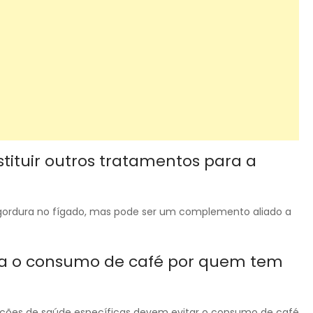
tituir outros tratamentos para a
 gordura no fígado, mas pode ser um complemento aliado a
ara o consumo de café por quem tem
ições de saúde específicas devem evitar o consumo de café