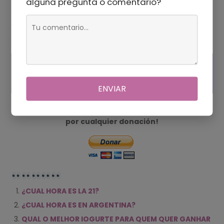
alguna pregunta o comentario?
Independentemente da interpretação, muitas pessoas
veem a repetição dos números 1 e 3 nesse horário como
um momento especial e significativo em suas vidas.
¿POR QUE EL 02 DE JUNIO
ES FESTIVO EN COLOMBIA?
ENVIAR
¿Te gustó el artículo? Estaremos muy agradecidos
por cualquier donación!
¿CUAL HORA ES LA 21?
¿CUAL HORA ES EN ARGENTINA?
QUAL O MELHOR IOGURTE PARA QUEM QUER GANHAR