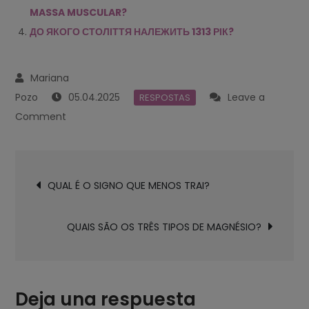
MASSA MUSCULAR?
ДО ЯКОГО СТОЛІТТЯ НАЛЕЖИТЬ 1313 РІК?
05.04.2025
Leave a
RESPOSTAS
on
Comment
O
QUE
Navegación
QUER
QUAL É O SIGNO QUE MENOS TRAI?
de
DIZER
entradas
A
QUAIS SÃO OS TRÊS TIPOS DE MAGNÉSIO?
HORA
1313?
Deja una respuesta