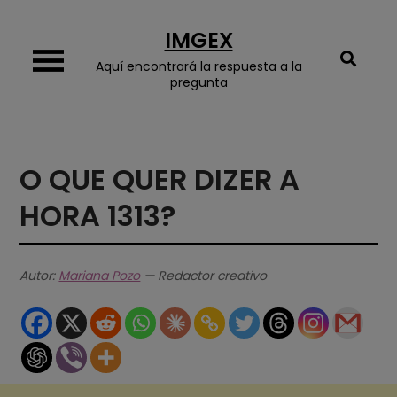
Skip
IMGEX
to
content
Aquí encontrará la respuesta a la
pregunta
O QUE QUER DIZER A
HORA 1313?
Autor:
Mariana Pozo
— Redactor creativo