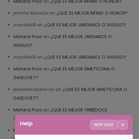
Mariana Pozo
en
¿QUE ES MEJOR INFINIX O HONOR?
jennifer.llanos2a
en
¿QUE ES MEJOR INFINIX O HONOR?
ececilia48
en
¿QUE ES MEJOR JARDIANCE O XIGDUO?
Mariana Pozo
en
¿QUE ES MEJOR JARDIANCE O
XIGDUO?
ececilia48
en
¿QUE ES MEJOR JARDIANCE O XIGDUO?
Mariana Pozo
en
¿QUE ES MEJOR SIMETICONA O
GASEOVET?
jesseniacasanovav
en
¿QUE ES MEJOR SIMETICONA O
GASEOVET?
Mariana Pozo
en
¿QUE ES MEJOR TRIBEDOCE
COMPUESTO O TRIBEDOCE DX?
Help
✕
NEW CHAT
Mariana Pozo
en
¿QUE ES MEJOR TRIBEDOCE