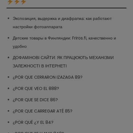
Экспозиция, выдержка и диафрагма: как работают
настройки фотоаппарата
Детские товары в Финляндии: Friros.fi, качественно и
удобно
ДОФАМІНОВІ САЙТИ: ЯК ПРАЦЮЮТЬ МЕХАНІЗМИ
ЗАЛЕЖНОСТІ В ІНТЕРНЕТІ
¿POR QUE CERRARON IZAZAGA 89?
¿POR QUE VEO EL 888?
¿POR QUE SE DICE 86?
¿POR QUE CARREGAR ATÉ 85?
¿POR QUÉ ¿Y EL 84?