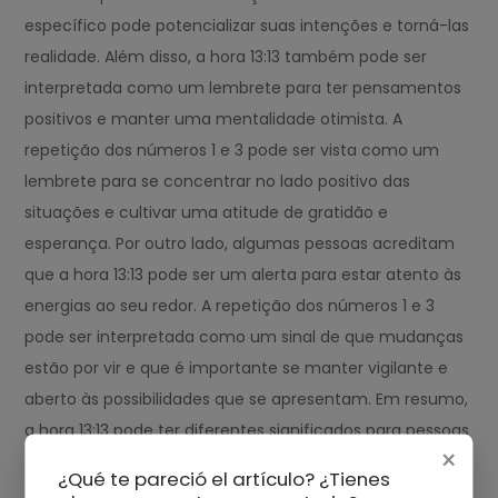
específico pode potencializar suas intenções e torná-las
realidade. Além disso, a hora 13:13 também pode ser
interpretada como um lembrete para ter pensamentos
positivos e manter uma mentalidade otimista. A
repetição dos números 1 e 3 pode ser vista como um
lembrete para se concentrar no lado positivo das
situações e cultivar uma atitude de gratidão e
esperança. Por outro lado, algumas pessoas acreditam
que a hora 13:13 pode ser um alerta para estar atento às
energias ao seu redor. A repetição dos números 1 e 3
pode ser interpretada como um sinal de que mudanças
estão por vir e que é importante se manter vigilante e
aberto às possibilidades que se apresentam. Em resumo,
a hora 13:13 pode ter diferentes significados para pessoas
×
diferentes, e sua interpretação pode variar de acordo
¿Qué te pareció el artículo? ¿Tienes
com crenças pessoais e experiências individuais.