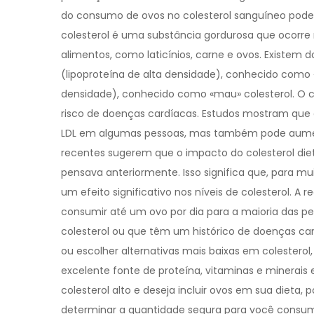
do consumo de ovos no colesterol sanguíneo pode 
colesterol é uma substância gordurosa que ocorr
alimentos, como laticínios, carne e ovos. Existem doi
(lipoproteína de alta densidade), conhecido como «b
densidade), conhecido como «mau» colesterol. O c
risco de doenças cardíacas. Estudos mostram que 
LDL em algumas pessoas, mas também pode aumentar
recentes sugerem que o impacto do colesterol die
pensava anteriormente. Isso significa que, para 
um efeito significativo nos níveis de colesterol. 
consumir até um ovo por dia para a maioria das pe
colesterol ou que têm um histórico de doenças ca
ou escolher alternativas mais baixas em colesterol
excelente fonte de proteína, vitaminas e minerais 
colesterol alto e deseja incluir ovos em sua dieta,
determinar a quantidade segura para você consum