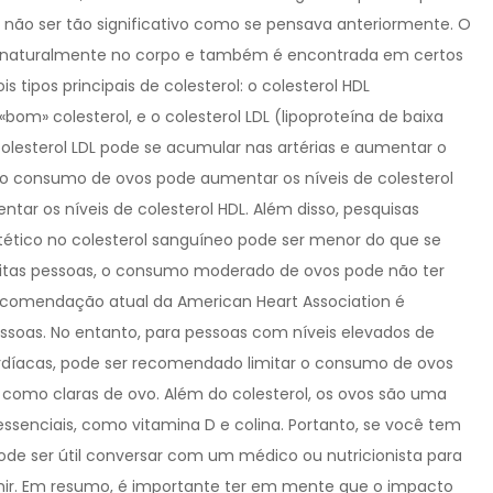
não ser tão significativo como se pensava anteriormente. O
e naturalmente no corpo e também é encontrada em certos
s tipos principais de colesterol: o colesterol HDL
om» colesterol, e o colesterol LDL (lipoproteína de baixa
olesterol LDL pode se acumular nas artérias e aumentar o
o consumo de ovos pode aumentar os níveis de colesterol
 os níveis de colesterol HDL. Além disso, pesquisas
tético no colesterol sanguíneo pode ser menor do que se
muitas pessoas, o consumo moderado de ovos pode não ter
A recomendação atual da American Heart Association é
ssoas. No entanto, para pessoas com níveis elevados de
rdíacas, pode ser recomendado limitar o consumo de ovos
, como claras de ovo. Além do colesterol, os ovos são uma
essenciais, como vitamina D e colina. Portanto, se você tem
 pode ser útil conversar com um médico ou nutricionista para
ir. Em resumo, é importante ter em mente que o impacto