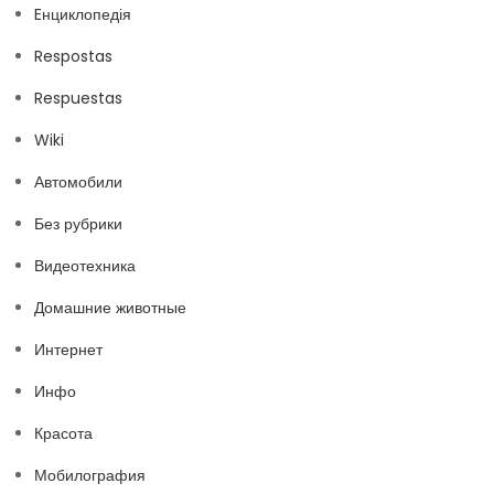
Eнциклопедія
Respostas
Respuestas
Wiki
Автомобили
Без рубрики
Видеотехника
Домашние животные
Интернет
Инфо
Красота
Мобилография