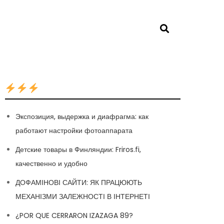
Экспозиция, выдержка и диафрагма: как
работают настройки фотоаппарата
Детские товары в Финляндии: Friros.fi,
качественно и удобно
ДОФАМІНОВІ САЙТИ: ЯК ПРАЦЮЮТЬ
МЕХАНІЗМИ ЗАЛЕЖНОСТІ В ІНТЕРНЕТІ
¿POR QUE CERRARON IZAZAGA 89?