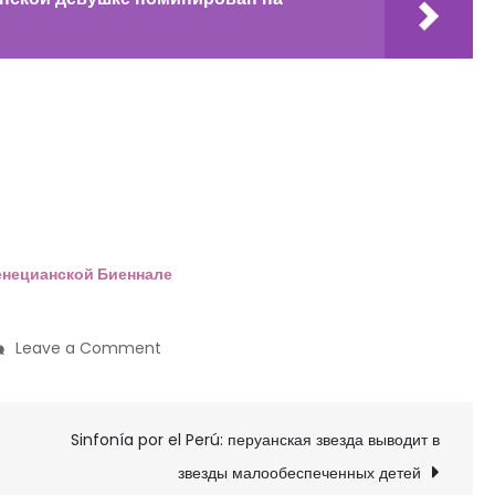
енецианской Биеннале
on
Leave a Comment
На
Биеннале
Sinfonía por el Perú: перуанская звезда выводит в
в
Лионе
звезды малообеспеченных детей