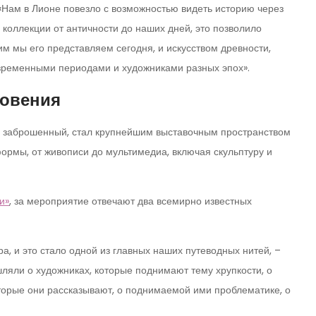
 «Нам в Лионе повезло с возможностью видеть историю через
 коллекции от античности до наших дней, это позволило
им мы его представляем сегодня, и искусством древности,
 временными периодами и художниками разных эпох».
новения
е заброшенный, стал крупнейшим выставочным пространством
ормы, от живописи до мультимедиа, включая скульптуру и
и»
, за мероприятие отвечают два всемирно известных
ра, и это стало одной из главных наших путеводных нитей, –
ляли о художниках, которые поднимают тему хрупкости, о
оторые они рассказывают, о поднимаемой ими проблематике, о