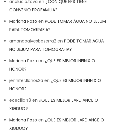
analucia.tova
en
¿CON QUE EPS TIENE
CONVENIO PROFAMILIA?
Mariana Pozo
en
PODE TOMAR ÁGUA NO JEJUM
PARA TOMOGRAFIA?
amandaalvesbezerra2
en
PODE TOMAR ÁGUA
NO JEJUM PARA TOMOGRAFIA?
Mariana Pozo
en
¿QUE ES MEJOR INFINIX O
HONOR?
jennifer.llanos2a
en
¿QUE ES MEJOR INFINIX O
HONOR?
ececilia48
en
¿QUE ES MEJOR JARDIANCE O
XIGDUO?
Mariana Pozo
en
¿QUE ES MEJOR JARDIANCE O
XIGDUO?