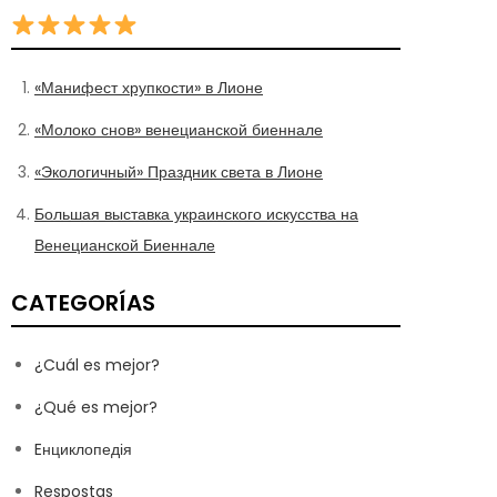
«Манифест хрупкости» в Лионе
«Молоко снов» венецианской биеннале
«Экологичный» Праздник света в Лионе
Большая выставка украинского искусства на
Венецианской Биеннале
CATEGORÍAS
¿Cuál es mejor?
¿Qué es mejor?
Eнциклопедія
Respostas