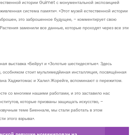
ественной истории Guimet с монументальной экспозицией
живленная система памяти». «Этот музей естественной истории
заброшен, это заброшенное будущее, – комментирует свою
. Растения заменили все данные, которые проходят через все эти
ная выставка «Бейрут и «Золотые шестидесятые». Здесь
я, особняком стоит мультимедйиная инсталляция, посвящённая
оана Хаджитомас и Халил Жорейге, вспоминают о пережитом.
сте со многими нашими работами, и это заставило нас
нститутов, которые призваны защищать искусство, –
созвучным теме Биеннале, мы стали работать в этом
ти этого взрыва».
анской девушке номинирован на