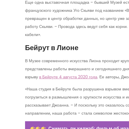
Еще одна выставочная площадка – бывший Музей ест
французского художника Уго Скьяви под названием «В
превращен в центр обработки данных, но центр уже 
работу Скьяви. – Провода здесь ведут себя как корни
кабели».
Бейрут в Лионе
В Музее современного искусства Лиона проходит круп
представлены работы вчерашнего и сегодняшнего дн
взрыву
в Бейруте 4 августа 2020 года
. Ее авторы, Дж
«Наша студия в Бейруте была разрушена взрывом вме
погрузиться в размышления о хрупкости искусства и и
рассказывает Джоанна. – И поскольку это оказалось 
направлении, наша работа – стала символом жестокос
Снимать ли хиджаб: фильм об ир