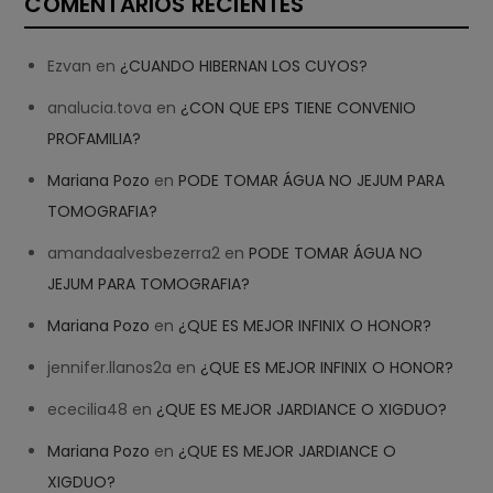
COMENTARIOS RECIENTES
Ezvan
en
¿CUANDO HIBERNAN LOS CUYOS?
analucia.tova
en
¿CON QUE EPS TIENE CONVENIO
PROFAMILIA?
Mariana Pozo
en
PODE TOMAR ÁGUA NO JEJUM PARA
TOMOGRAFIA?
amandaalvesbezerra2
en
PODE TOMAR ÁGUA NO
JEJUM PARA TOMOGRAFIA?
Mariana Pozo
en
¿QUE ES MEJOR INFINIX O HONOR?
jennifer.llanos2a
en
¿QUE ES MEJOR INFINIX O HONOR?
ececilia48
en
¿QUE ES MEJOR JARDIANCE O XIGDUO?
Mariana Pozo
en
¿QUE ES MEJOR JARDIANCE O
XIGDUO?