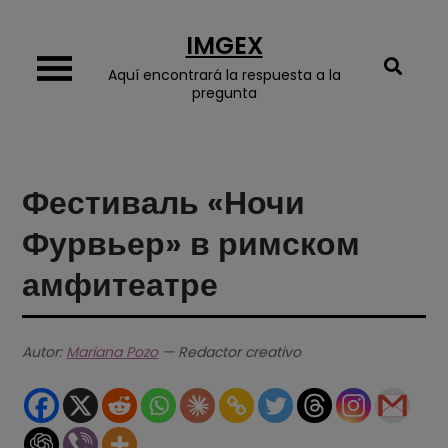
Skip
IMGEX
to
content
Aquí encontrará la respuesta a la
pregunta
Фестиваль «Ночи
Фурвьер» в римском
амфитеатре
Autor:
Mariana Pozo
— Redactor creativo