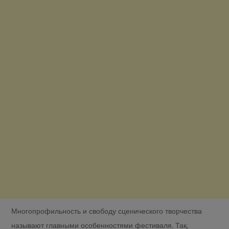
Многопрофильность и свободу сценического творчества
называют главными особенностями фестиваля. Так,