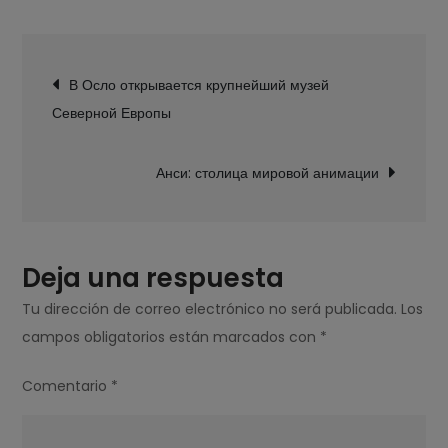
Фестиваль
«Ночи
Navegación
Фурвьер»
В Осло открывается крупнейший музей
de
в
Северной Европы
entradas
римском
амфитеатре
Анси: столица мировой анимации
Deja una respuesta
Tu dirección de correo electrónico no será publicada.
Los
campos obligatorios están marcados con
*
Comentario
*