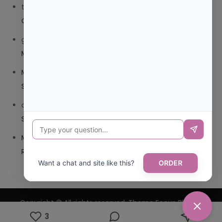
trolls_pipis
en
¿QUE ES MEJOR TRIBEDOCE COMPUESTO
O TRIBEDOCE DX?
giovannaservin220
en
¿CUAL ES MI LOCALIDAD Y
MUNICIPIO?
Mariana Pozo
en
¿CUAL ES EL CSV DE LA TARJETA
SANITARIA CANARIA?
carmenharacil
en
¿CUAL ES EL CSV DE LA TARJETA
SANITARIA CANARIA?
Mariana Pozo
en
¿CUAL ES CODIGO POSTAL DE
REPUBLICA DOMINICANA?
Want a chat and site like this?
ORDER
Copyright © All rights reserved. Theme Focus Blog by
3
Creativ Themes