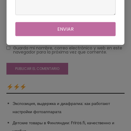
Web
ENVIAR
Guarda mi nombre, correo electrónico y web en este
navegador para la próxima vez que comente.
Экспозиция, выдержка и диафрагма: как работают
настройки фотоаппарата
Детские товары в Финляндии: Friros.fi, качественно и
удобно