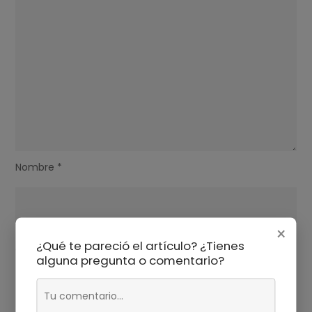
Nombre
*
×
¿Qué te pareció el artículo? ¿Tienes
Correo electrónico
*
alguna pregunta o comentario?