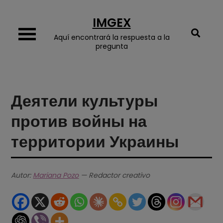
Skip
IMGEX
to
content
Aquí encontrará la respuesta a la
pregunta
Деятели культуры
против войны на
территории Украины
Autor:
Mariana Pozo
— Redactor creativo