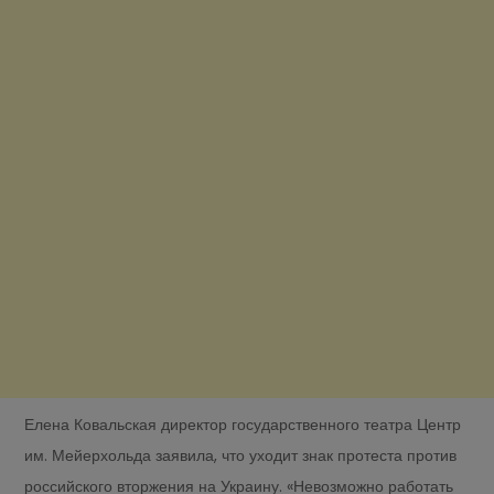
Елена Ковальская директор государственного театра Центр
им. Мейерхольда заявила, что уходит знак протеста против
российского вторжения на Украину. «Невозможно работать