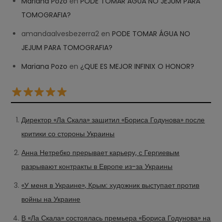
Mariana Pozo
en
PODE TOMAR ÁGUA NO JEJUM PARA
TOMOGRAFIA?
amandaalvesbezerra2
en
PODE TOMAR ÁGUA NO
JEJUM PARA TOMOGRAFIA?
Mariana Pozo
en
¿QUE ES MEJOR INFINIX O HONOR?
Директор «Ла Скала» защитил «Бориса Годунова» после
критики со стороны Украины
Анна Нетребко прерывает карьеру, с Гергиевым
разрывают контракты в Европе из-за Украины
«У меня в Украине», Крым: художник выступает против
войны на Украине
В «Ла Скала» состоялась премьера «Бориса Годунова» на