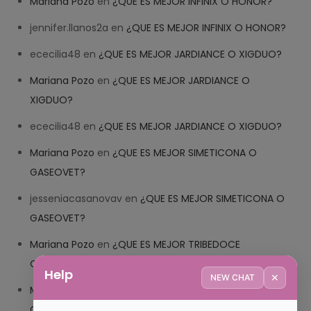
Mariana Pozo
en
¿QUE ES MEJOR INFINIX O HONOR?
jennifer.llanos2a
en
¿QUE ES MEJOR INFINIX O HONOR?
ececilia48
en
¿QUE ES MEJOR JARDIANCE O XIGDUO?
Mariana Pozo
en
¿QUE ES MEJOR JARDIANCE O
XIGDUO?
ececilia48
en
¿QUE ES MEJOR JARDIANCE O XIGDUO?
Mariana Pozo
en
¿QUE ES MEJOR SIMETICONA O
GASEOVET?
jesseniacasanovav
en
¿QUE ES MEJOR SIMETICONA O
GASEOVET?
Mariana Pozo
en
¿QUE ES MEJOR TRIBEDOCE
COMPUESTO O TRIBEDOCE DX?
Help
✕
NEW CHAT
Mariana Pozo
en
¿QUE ES MEJOR TRIBEDOCE
COMPUESTO O TRIBEDOCE DX?