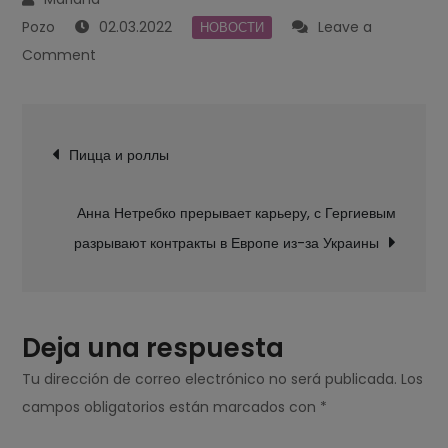
02.03.2022
Leave a
НОВОСТИ
on
Comment
Деятели
культуры
Navegación
против
Пицца и роллы
de
войны
entradas
на
Анна Нетребко прерывает карьеру, с Гергиевым
территории
разрывают контракты в Европе из-за Украины
Украины
Deja una respuesta
Tu dirección de correo electrónico no será publicada.
Los
campos obligatorios están marcados con
*