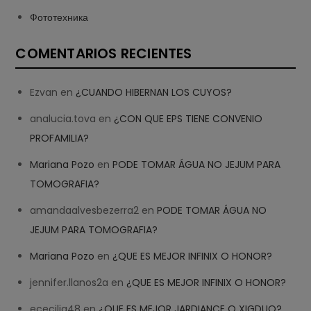
Фототехника
COMENTARIOS RECIENTES
Ezvan
en
¿CUANDO HIBERNAN LOS CUYOS?
analucia.tova
en
¿CON QUE EPS TIENE CONVENIO
PROFAMILIA?
Mariana Pozo
en
PODE TOMAR ÁGUA NO JEJUM PARA
TOMOGRAFIA?
amandaalvesbezerra2
en
PODE TOMAR ÁGUA NO
JEJUM PARA TOMOGRAFIA?
Mariana Pozo
en
¿QUE ES MEJOR INFINIX O HONOR?
jennifer.llanos2a
en
¿QUE ES MEJOR INFINIX O HONOR?
ececilia48
en
¿QUE ES MEJOR JARDIANCE O XIGDUO?