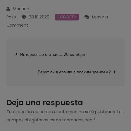
28.10.2020
Leave a
НОВОСТИ
on
Comment
Nateo
–
Navegación
сеть
Интересные статьи за 26 октября
de
салонов
entradas
красоты
Берут ли в армию с плохим зрением?
в
Киеве
Deja una respuesta
Tu dirección de correo electrónico no será publicada.
Los
campos obligatorios están marcados con
*