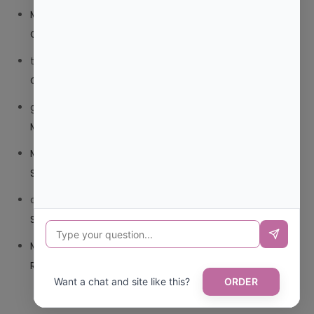
Mariana Pozo
en
¿QUE ES MEJOR TRIBEDOCE
COMPUESTO O TRIBEDOCE DX?
trolls_pipis
en
¿QUE ES MEJOR TRIBEDOCE COMPUESTO
O TRIBEDOCE DX?
giovannaservin220
en
¿CUAL ES MI LOCALIDAD Y
MUNICIPIO?
Mariana Pozo
en
¿CUAL ES EL CSV DE LA TARJETA
SANITARIA CANARIA?
carmenharacil
en
¿CUAL ES EL CSV DE LA TARJETA
SANITARIA CANARIA?
Mariana Pozo
en
¿CUAL ES CODIGO POSTAL DE
REPUBLICA DOMINICANA?
Want a chat and site like this?
ORDER