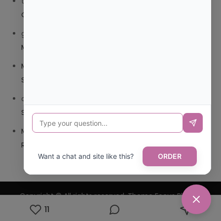
trolls_pipis
en
¿QUE ES MEJOR TRIBEDOCE COMPUESTO
O TRIBEDOCE DX?
giovannaservin220
en
¿CUAL ES MI LOCALIDAD Y
MUNICIPIO?
Mariana Pozo
en
¿CUAL ES EL CSV DE LA TARJETA
SANITARIA CANARIA?
carmenharacil
en
¿CUAL ES EL CSV DE LA TARJETA
SANITARIA CANARIA?
Mariana Pozo
en
¿CUAL ES CODIGO POSTAL DE
REPUBLICA DOMINICANA?
Want a chat and site like this?
ORDER
Copyright © All rights reserved. Theme Focus Blog by
11
Creativ Themes