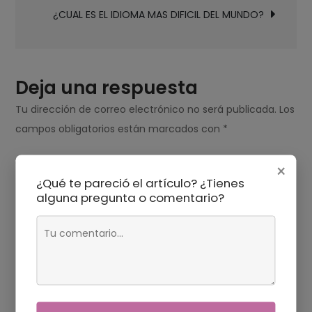
entradas
FUNCION?
¿CUAL ES EL IDIOMA MAS DIFICIL DEL MUNDO?
Deja una respuesta
Tu dirección de correo electrónico no será publicada.
Los
campos obligatorios están marcados con
*
Comentario
*
×
¿Qué te pareció el artículo? ¿Tienes
alguna pregunta o comentario?