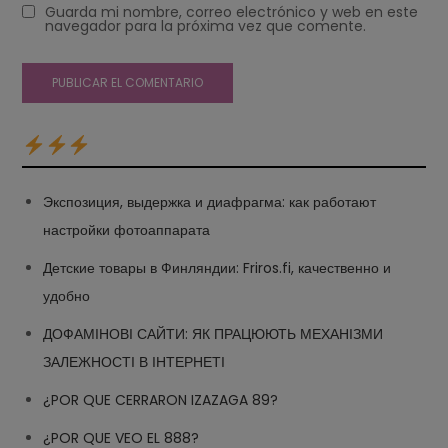
Guarda mi nombre, correo electrónico y web en este
navegador para la próxima vez que comente.
Экспозиция, выдержка и диафрагма: как работают
настройки фотоаппарата
Детские товары в Финляндии: Friros.fi, качественно и
удобно
ДОФАМІНОВІ САЙТИ: ЯК ПРАЦЮЮТЬ МЕХАНІЗМИ
ЗАЛЕЖНОСТІ В ІНТЕРНЕТІ
¿POR QUE CERRARON IZAZAGA 89?
¿POR QUE VEO EL 888?