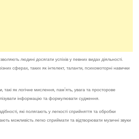
озволяють людині досягати успіхів у певних видах діяльності.
ізних сферах, таких як інтелект, таланти, психомоторні навички
, такі як логічне мислення, пам'ять, увага та просторове
алізувати інформацію та формулювати судження.
ібності, які полягають у легкості сприйняття та обробки
, дають можливість легко сприймати та відтворювати музичні звуки