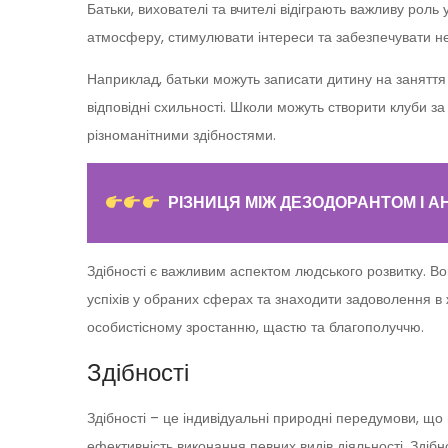
Батьки, вихователі та вчителі відіграють важливу роль
атмосферу, стимулювати інтереси та забезпечувати нео
Наприклад, батьки можуть записати дитину на заняття 
відповідні схильності. Школи можуть створити клуби за
різноманітними здібностями.
РІЗНИЦЯ МІЖ ДЕЗОДОРАНТОМ І 
Здібності є важливим аспектом людського розвитку. В
успіхів у обраних сферах та знаходити задоволення в 
особистісному зростанню, щастю та благополуччю.
Здібності
Здібності – це індивідуальні природні передумови, що 
ефективність виконання певних видів діяльності. Здібн