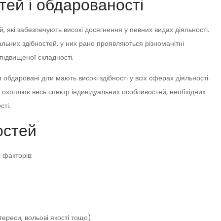
тей і обдарованості
й, які забезпечують високі досягнення у певних видах діяльності.
альних здібностей, у них рано проявляються різноманітні
підвищеної складності.
обдаровані діти мають високі здібності у всіх сферах діяльності.
 охоплює весь спектр індивідуальних особливостей, необхідних
сті.
остей
 факторів:
тереси, вольові якості тощо).