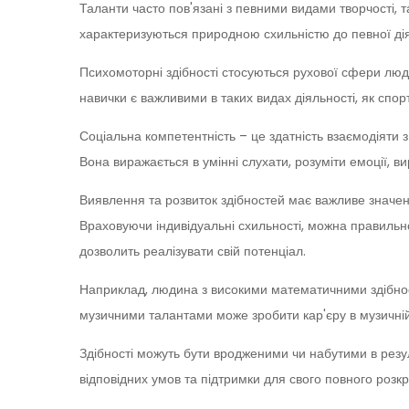
Таланти часто пов'язані з певними видами творчості, 
характеризуються природною схильністю до певної дія
Психомоторні здібності стосуються рухової сфери людин
навички є важливими в таких видах діяльності, як спорт
Соціальна компетентність – це здатність взаємодіяти 
Вона виражається в умінні слухати, розуміти емоції, ви
Виявлення та розвиток здібностей має важливе значенн
Враховуючи індивідуальні схильності, можна правильн
дозволить реалізувати свій потенціал.
Наприклад, людина з високими математичними здібно
музичними талантами може зробити кар'єру в музичній 
Здібності можуть бути вродженими чи набутими в резул
відповідних умов та підтримки для свого повного розкр