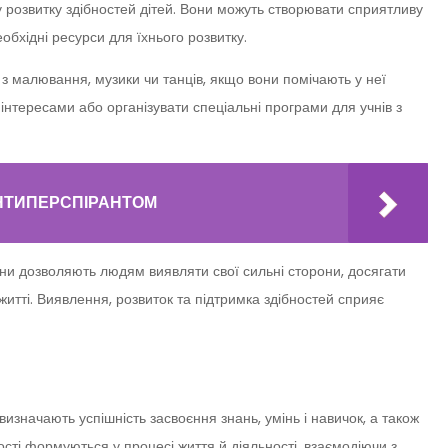
 у розвитку здібностей дітей. Вони можуть створювати сприятливу
бхідні ресурси для їхнього розвитку.
з малювання, музики чи танців, якщо вони помічають у неї
 інтересами або організувати спеціальні програми для учнів з
АНТИПЕРСПІРАНТОМ
они дозволяють людям виявляти свої сильні сторони, досягати
житті. Виявлення, розвиток та підтримка здібностей сприяє
визначають успішність засвоєння знань, умінь і навичок, а також
ості формуються у процесі життя й діяльності, взаємодіючи з