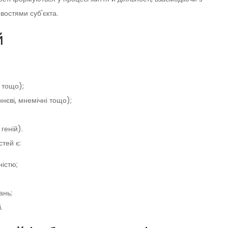
остями суб'єкта.
й
і тощо);
нєві, мнемічні тощо);
геній).
стей є:
ністю;
ань;
.