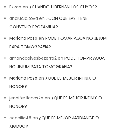
Ezvan
en
¿CUANDO HIBERNAN LOS CUYOS?
analucia.tova
en
¿CON QUE EPS TIENE
CONVENIO PROFAMILIA?
Mariana Pozo
en
PODE TOMAR ÁGUA NO JEJUM
PARA TOMOGRAFIA?
amandaalvesbezerra2
en
PODE TOMAR ÁGUA
NO JEJUM PARA TOMOGRAFIA?
Mariana Pozo
en
¿QUE ES MEJOR INFINIX O
HONOR?
jennifer.llanos2a
en
¿QUE ES MEJOR INFINIX O
HONOR?
ececilia48
en
¿QUE ES MEJOR JARDIANCE O
XIGDUO?