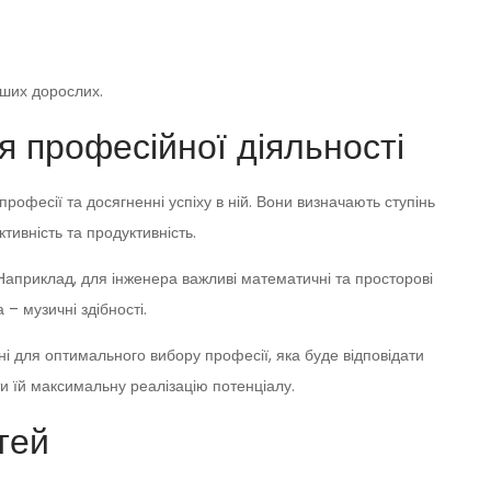
інших дорослих.
я професійної діяльності
професії та досягненні успіху в ній. Вони визначають ступінь
тивність та продуктивність.
 Наприклад, для інженера важливі математичні та просторові
 – музичні здібності.
і для оптимального вибору професії, яка буде відповідати
и їй максимальну реалізацію потенціалу.
тей