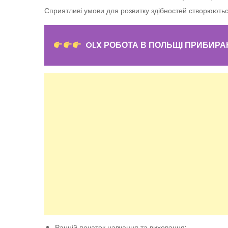
Сприятливі умови для розвитку здібностей створюються
OLX РОБОТА В ПОЛЬЩІ ПРИБИР
Ранній початок навчання та виховання;