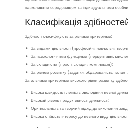
навколишнім середовищем та індивідуальними особлив
Класифікація здібносте
Здібності класифікують за різними критеріями:
За видами діяльності (професійні, навчальні, творч
За психологічними функціями (перцептивні, мислен
За складністю (прості, складні, комплексні);
За рівнем розвитку (задатки, обдарованість, талант, 
Загальними критеріями високого рівня розвитку здібно
Висока швидкість і легкість оволодіння певної діяль
Високий рівень продуктивності діяльності;
Оригінальність та творчий підхід до виконання завд
Висока стійкість інтересу до певного виду діяльності