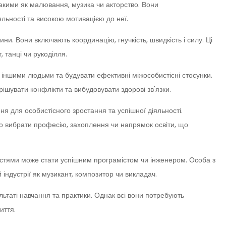
такими як малювання, музика чи акторство. Вони
льності та високою мотивацією до неї.
и. Вони включають координацію, гнучкість, швидкість і силу. Ці
, танці чи рукоділля.
з іншими людьми та будувати ефективні міжособистісні стосунки.
рішувати конфлікти та вибудовувати здорові зв'язки.
я для особистісного зростання та успішної діяльності.
о вибрати професію, захоплення чи напрямок освіти, що
стями може стати успішним програмістом чи інженером. Особа з
індустрії як музикант, композитор чи викладач.
ьтаті навчання та практики. Однак всі вони потребують
иття.