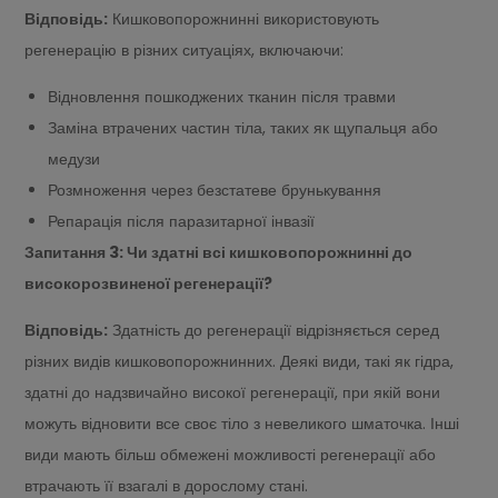
Відповідь:
Кишковопорожнинні використовують
регенерацію в різних ситуаціях, включаючи:
Відновлення пошкоджених тканин після травми
Заміна втрачених частин тіла, таких як щупальця або
медузи
Розмноження через безстатеве брунькування
Репарація після паразитарної інвазії
Запитання 3: Чи здатні всі кишковопорожнинні до
високорозвиненої регенерації?
Відповідь:
Здатність до регенерації відрізняється серед
різних видів кишковопорожнинних. Деякі види, такі як гідра,
здатні до надзвичайно високої регенерації, при якій вони
можуть відновити все своє тіло з невеликого шматочка. Інші
види мають більш обмежені можливості регенерації або
втрачають її взагалі в дорослому стані.