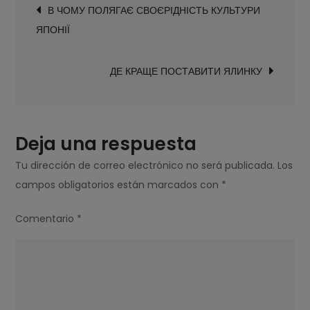
В ЧОМУ ПОЛЯГАЄ СВОЄРІДНІСТЬ КУЛЬТУРИ
de
ДУЖЕ
ЯПОНІЇ
entradas
ДОБРЕ
РОЗВИНЕНА
ДЕ КРАЩЕ ПОСТАВИТИ ЯЛИНКУ
РЕГЕНЕРАЦІЯ
Deja una respuesta
Tu dirección de correo electrónico no será publicada.
Los
campos obligatorios están marcados con
*
Comentario
*