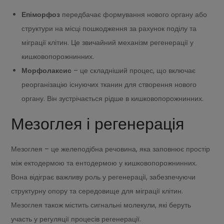
Епіморфоз
передбачає формування нового органу або
структури на місці пошкодження за рахунок поділу та
міграції клітин. Це звичайний механізм регенерації у
кишковопорожнинних.
Морфолаксис
– це складніший процес, що включає
реорганізацію існуючих тканин для створення нового
органу. Він зустрічається рідше в кишковопорожнинних.
Мезоглея і регенерація
Мезоглея – це желеподібна речовина, яка заповнює простір
між ектодермою та ентодермою у кишковопорожнинних.
Вона відіграє важливу роль у регенерації, забезпечуючи
структурну опору та середовище для міграції клітин.
Мезоглея також містить сигнальні молекули, які беруть
участь у регуляції процесів регенерації.