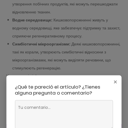
утворення побічних продуктів, які можуть перешкоджати
відновленню тканин.
Водне середовище:
Кишковопорожнинні живуть у
водному середовищі, яке забезпечує підтримку та захист,
сприяючи регенеративному процесу.
Симбіотичні мікроорганізми:
Деякі кишковопорожнинні,
такі як корали, утворюють симбіотичні відносини з
мікроорганізмами, які можуть виділяти речовини, що
стимулюють регенерацію.
У поєднанні ці фактори дають кишковопорожнинним
×
виняткову здатність до регенерації. Вони можуть
¿Qué te pareció el artículo? ¿Tienes
відновлювати втрачені кінцівки, частини тіла і навіть повністю
alguna pregunta o comentario?
нові організми з невеликих фрагментів. Ця здатність має
важливе значення для виживання кишковопорожнинних у
часто мінливому водному середовищі.