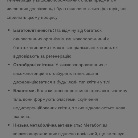
Регенерація у кишковопорожнинних стала предметом
численних досліджень, і було виявлено кілька факторів, які
сприяють цьому процесу:
Багатоклітинність:
На відміну від багатьох
одноклітинних організмів, кишковопорожнинні є
багатоклітинними і мають спеціалізовані клітини, які
відповідають за регенерацію.
Стовбурні клітини:
У кишковопорожнинних є
високопотенційні стовбурні клітини, здатні
диференціюватися в будь-який тип клітин у тілі.
Бластеми:
Коли кишковопорожнинні втрачають частину
тіла, вони формують бластеми, скупчення
недиференційованих клітин, з яких відновлюється нова
тканина.
Низька метаболічна активність:
Метаболізм
кишковопорожнинних відносно повільний, що зменшує