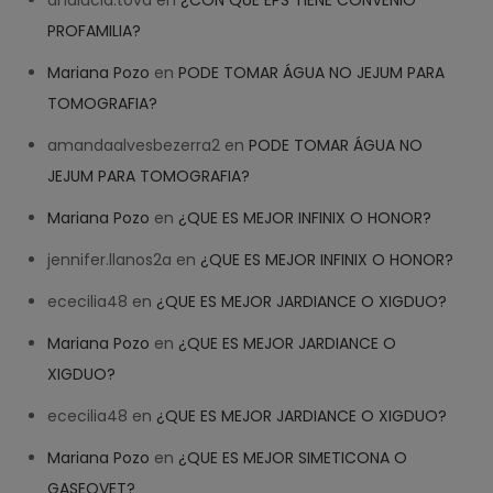
analucia.tova
en
¿CON QUE EPS TIENE CONVENIO
PROFAMILIA?
Mariana Pozo
en
PODE TOMAR ÁGUA NO JEJUM PARA
TOMOGRAFIA?
amandaalvesbezerra2
en
PODE TOMAR ÁGUA NO
JEJUM PARA TOMOGRAFIA?
Mariana Pozo
en
¿QUE ES MEJOR INFINIX O HONOR?
jennifer.llanos2a
en
¿QUE ES MEJOR INFINIX O HONOR?
ececilia48
en
¿QUE ES MEJOR JARDIANCE O XIGDUO?
Mariana Pozo
en
¿QUE ES MEJOR JARDIANCE O
XIGDUO?
ececilia48
en
¿QUE ES MEJOR JARDIANCE O XIGDUO?
Mariana Pozo
en
¿QUE ES MEJOR SIMETICONA O
GASEOVET?