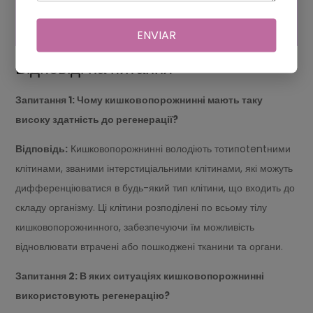
ЩО МОЖНА ПОДАРУВАТИ
СВЕКРУСІ НА 60 РОКІВ?
ENVIAR
Відповіді на питання
Запитання 1: Чому кишковопорожнинні мають таку
високу здатність до регенерації?
Відповідь:
Кишковопорожнинні володіють тотипotentними
клітинами, званими інтерстиціальними клітинами, які можуть
дифференціюватися в будь-який тип клітини, що входить до
складу організму. Ці клітини розподілені по всьому тілу
кишковопорожнинного, забезпечуючи їм можливість
відновлювати втрачені або пошкоджені тканини та органи.
Запитання 2: В яких ситуаціях кишковопорожнинні
використовують регенерацію?