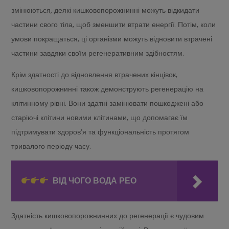
змінюються, деякі кишковопорожнинні можуть відкидати
частини свого тіла, щоб зменшити втрати енергії. Потім, коли
умови покращаться, ці організми можуть відновити втрачені
частини завдяки своїм регенеративним здібностям.
Крім здатності до відновлення втрачених кінцівок,
кишковопорожнинні також демонструють регенерацію на
клітинному рівні. Вони здатні замінювати пошкоджені або
старіючі клітини новими клітинами, що допомагає їм
підтримувати здоров’я та функціональність протягом
тривалого періоду часу.
ВІД ЧОГО ВОДА РЕО
Здатність кишковопорожнинних до регенерації є чудовим