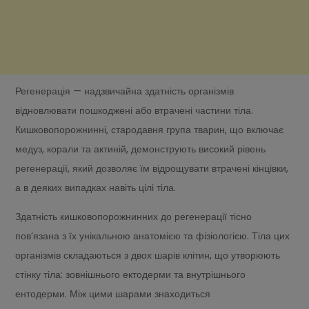
Регенерація — надзвичайна здатність організмів
відновлювати пошкоджені або втрачені частини тіла.
Кишковопорожнинні, стародавня група тварин, що включає
медуз, корали та актиній, демонструють високий рівень
регенерації, який дозволяє їм відрощувати втрачені кінцівки,
а в деяких випадках навіть цілі тіла.
Здатність кишковопорожнинних до регенерації тісно
пов’язана з їх унікальною анатомією та фізіологією. Тіла цих
організмів складаються з двох шарів клітин, що утворюють
стінку тіла: зовнішнього ектодерми та внутрішнього
ентодерми. Між цими шарами знаходиться