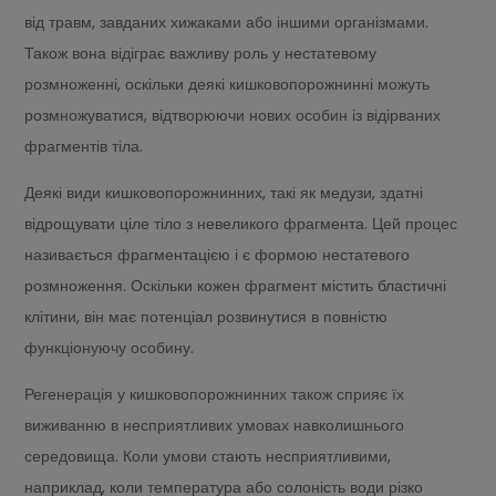
від травм, завданих хижаками або іншими організмами.
Також вона відіграє важливу роль у нестатевому
розмноженні, оскільки деякі кишковопорожнинні можуть
розмножуватися, відтворюючи нових особин із відірваних
фрагментів тіла.
Деякі види кишковопорожнинних, такі як медузи, здатні
відрощувати ціле тіло з невеликого фрагмента. Цей процес
називається фрагментацією і є формою нестатевого
розмноження. Оскільки кожен фрагмент містить бластичні
клітини, він має потенціал розвинутися в повністю
функціонуючу особину.
Регенерація у кишковопорожнинних також сприяє їх
виживанню в несприятливих умовах навколишнього
середовища. Коли умови стають несприятливими,
наприклад, коли температура або солоність води різко