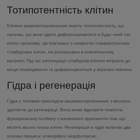
Тотипотентність клітин
Клітини кишковопорожнинних мають тотипотентність, що
означає, що вони здатні диференціюватися в будь-який тип
клітин організму. Це пов'язано з наявністю плюрипотентних
стовбурових клітин, які розташовані в міжклітинному
матриксі. Під час регенерації стовбурові клітини мігрують до
місця пошкодження та диференціюються у втрачені тканини.
Гідра і регенерація
Гідра є типовим прикладом кишковопорожнинних з високою
здатністю до регенерації. Вона може відновити повністю
функціональну особину з маленького фрагмента тіла, що
містить всього кілька клітин. Регенерація в гідри включає два
основні процеси: епіморфоз і морфолаксис.