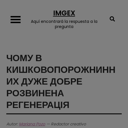
Skip
IMGEX
to
content
Aquí encontrará la respuesta a la
pregunta
ЧОМУ В
КИШКОВОПОРОЖНИНН
ИХ ДУЖЕ ДОБРЕ
РОЗВИНЕНА
РЕГЕНЕРАЦІЯ
Autor:
Mariana Pozo
— Redactor creativo