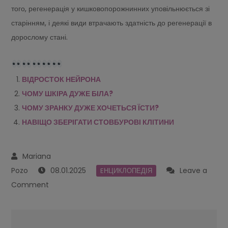
того, регенерація у кишковопорожнинних уповільнюється зі
старінням, і деякі види втрачають здатність до регенерації в
дорослому стані.
ВІДРОСТОК НЕЙРОНА
ЧОМУ ШКІРА ДУЖЕ БІЛА?
ЧОМУ ЗРАНКУ ДУЖЕ ХОЧЕТЬСЯ ЇСТИ?
НАВІЩО ЗБЕРІГАТИ СТОВБУРОВІ КЛІТИНИ
08.01.2025
Leave a
EНЦИКЛОПЕДІЯ
on
Comment
ЧОМУ
В
Navegación
КИШКОВОПОРОЖНИННИХ