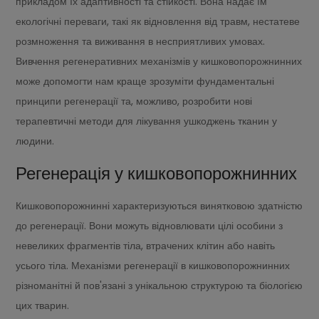
прикладом їх адаптивності та стійкості. Вона надає їм
екологічні переваги, такі як відновлення від травм, нестатеве
розмноження та виживання в несприятливих умовах.
Вивчення регенеративних механізмів у кишковопорожнинних
може допомогти нам краще зрозуміти фундаментальні
принципи регенерації та, можливо, розробити нові
терапевтичні методи для лікування ушкоджень тканин у
людини.
Регенерація у кишковопорожнинних
Кишковопорожнинні характеризуються винятковою здатністю
до регенерації. Вони можуть відновлювати цілі особини з
невеликих фрагментів тіла, втрачених клітин або навіть
усього тіла. Механізми регенерації в кишковопорожнинних
різноманітні й пов'язані з унікальною структурою та біологією
цих тварин.