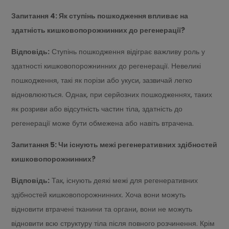
Запитання 4: Як ступінь пошкодження впливає на
здатність кишковопорожнинних до регенерації?
Відповідь:
Ступінь пошкодження відіграє важливу роль у
здатності кишковопорожнинних до регенерації. Невеликі
пошкодження, такі як порізи або укуси, зазвичай легко
відновлюються. Однак, при серйозних пошкодженнях, таких
як розриви або відсутність частин тіла, здатність до
регенерації може бути обмежена або навіть втрачена.
Запитання 5: Чи існують межі регенеративних здібностей
кишковопорожнинних?
Відповідь:
Так, існують деякі межі для регенеративних
здібностей кишковопорожнинних. Хоча вони можуть
відновити втрачені тканини та органи, вони не можуть
відновити всю структуру тіла після повного розчинення. Крім