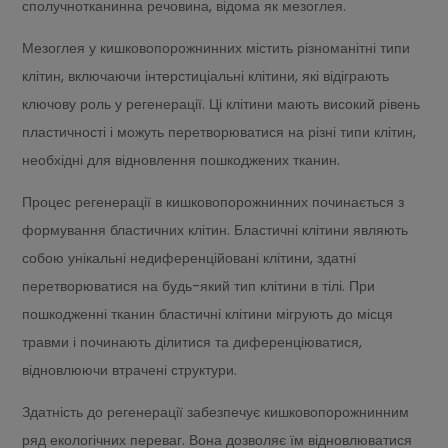
сполучнотканинна речовина, відома як мезоглея.
Мезоглея у кишковопорожнинних містить різноманітні типи
клітин, включаючи інтерстиціальні клітини, які відіграють
ключову роль у регенерації. Ці клітини мають високий рівень
пластичності і можуть перетворюватися на різні типи клітин,
необхідні для відновлення пошкоджених тканин.
Процес регенерації в кишковопорожнинних починається з
формування бластичних клітин. Бластичні клітини являють
собою унікальні недиференційовані клітини, здатні
перетворюватися на будь-який тип клітини в тілі. При
пошкодженні тканин бластичні клітини мігрують до місця
травми і починають ділитися та диференціюватися,
відновлюючи втрачені структури.
Здатність до регенерації забезпечує кишковопорожнинним
ряд екологічних переваг. Вона дозволяє їм відновлюватися