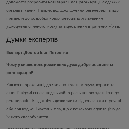
допомогти розробити нові терапії для регенерації людських
органів і тканин. Наприклад, дослідження регенерації в гідрі
призвели до розробки нових методів для лікування
ушкоджень спинного мозку та відновлення втрачених м'язів.
Думки експертів
Експерт: Доктор Іван Петренко
Чому у кишковопорожнинних дуже добре розвинена
регенерація?
Кишковопорожнинні, до яких належать медузи, корали та
актинії, відомі своєю надзвичайно розвиненою здатністю до
регенерації. Ця здатність дозволяє їм відновлювати втрачені
або пошкоджені частини тіла, що є важливою адаптацією до
їхнього способу життя.