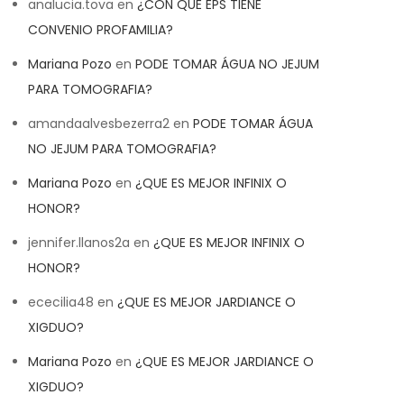
analucia.tova
en
¿CON QUE EPS TIENE
CONVENIO PROFAMILIA?
Mariana Pozo
en
PODE TOMAR ÁGUA NO JEJUM
PARA TOMOGRAFIA?
amandaalvesbezerra2
en
PODE TOMAR ÁGUA
NO JEJUM PARA TOMOGRAFIA?
Mariana Pozo
en
¿QUE ES MEJOR INFINIX O
HONOR?
jennifer.llanos2a
en
¿QUE ES MEJOR INFINIX O
HONOR?
ececilia48
en
¿QUE ES MEJOR JARDIANCE O
XIGDUO?
Mariana Pozo
en
¿QUE ES MEJOR JARDIANCE O
XIGDUO?