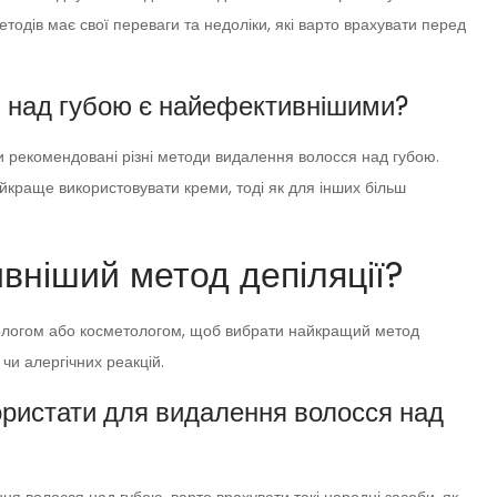
етодів має свої переваги та недоліки, які варто врахувати перед
я над губою є найефективнішими?
ти рекомендовані різні методи видалення волосся над губою.
йкраще використовувати креми, тоді як для інших більш
ивніший метод депіляції?
тологом або косметологом, щоб вибрати найкращий метод
чи алергічних реакцій.
користати для видалення волосся над