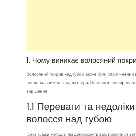
1. Чому виникає волосяний покр
Волосяний покрив над губою може бути спричинений г
неправильним доглядом шкіри. Це досить поширена про
вирішення.
1.1 Переваги та недолік
волосся над губою
Існує кілька методів, які допоможуть вам позбутися в