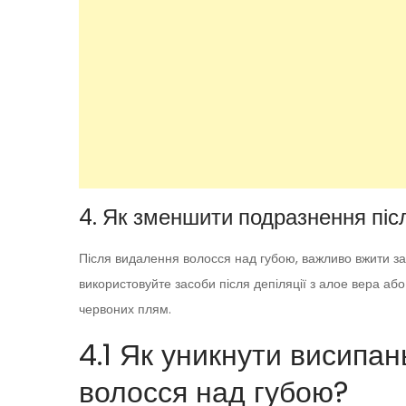
4. Як зменшити подразнення піс
Після видалення волосся над губою, важливо вжити з
використовуйте засоби після депіляції з алое вера аб
червоних плям.
4.1 Як уникнути висипань
волосся над губою?