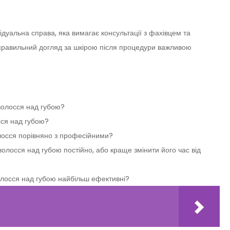
дуальна справа, яка вимагає консультації з фахівцем та
правильний догляд за шкірою після процедури важливою
волосся над губою?
сся над губою?
лосся порівняно з професійними?
лосся над губою постійно, або краще змінити його час від
волосся над губою найбільш ефективні?