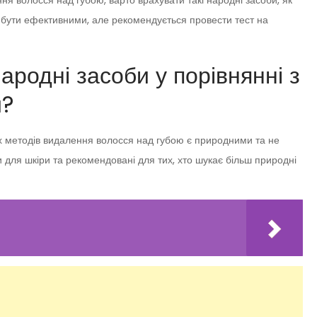
я волосся над губою, варто врахувати такі народні засоби, як
ь бути ефективними, але рекомендується провести тест на
народні засоби у порівнянні з
и?
них методів видалення волосся над губою є природними та не
 для шкіри та рекомендовані для тих, хто шукає більш природні