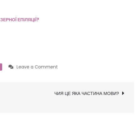
ЕРНОЇ ЕПІЛЯЦІЇ?
on
Leave a Comment
ЯК
МОЖНА
ПРИБРАТИ
ЧИЯ ЦЕ ЯКА ЧАСТИНА МОВИ?
ВОЛОССЯ
НАД
ГУБОЮ?