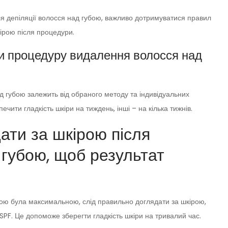
ля депіляції волосся над губою, важливо дотримуватися правил
кірою після процедури.
ти процедуру видалення волосся над
 губою залежить від обраного методу та індивідуальних
чити гладкість шкіри на тиждень, інші – на кілька тижнів.
ати за шкірою після
губою, щоб результат
бою була максимальною, слід правильно доглядати за шкірою,
PF. Це допоможе зберегти гладкість шкіри на тривалий час.