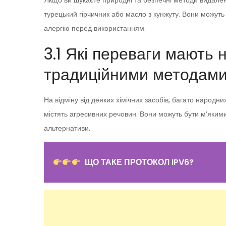
Якщо ви шукаєте природні та безпечні методи видаленн
турецький гірчичник або масло з кунжуту. Вони можут
алергію перед використанням.
3.1 Які переваги мають 
традиційними методам
На відміну від деяких хімічних засобів, багато народ
містять агресивних речовин. Вони можуть бути м’якими
альтернативи.
ЩО ТАКЕ ПРОТОКОЛ IPV6?