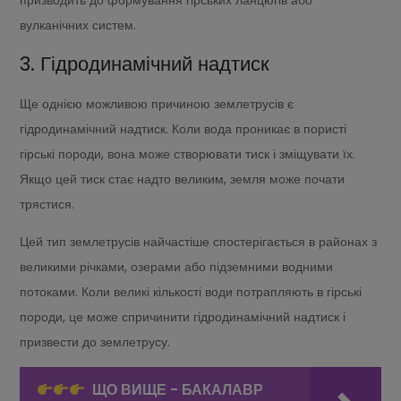
призводить до формування гірських ланцюгів або
вулканічних систем.
3. Гідродинамічний надтиск
Ще однією можливою причиною землетрусів є
гідродинамічний надтиск. Коли вода проникає в пористі
гірські породи, вона може створювати тиск і зміщувати їх.
Якщо цей тиск стає надто великим, земля може почати
трястися.
Цей тип землетрусів найчастіше спостерігається в районах з
великими річками, озерами або підземними водними
потоками. Коли великі кількості води потрапляють в гірські
породи, це може спричинити гідродинамічний надтиск і
призвести до землетрусу.
ЩО ВИЩЕ - БАКАЛАВР