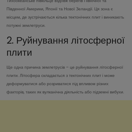
Тихоокеанське півкільце вздовж берегів Північної та
Південної Америки, Японії та Нової Зеландії. Ця зона є
місцем, де зустрічаються кілька тектонічних плит і виникають
потужні землетруси.
2. Руйнування літосферної
плити
Ще одна причина землетрусів – це руйнування літосферної
плити. Літосфера складається з тектонічних плит і може
деформуватися або розриватися під впливом різних
факторів, таких як вулканічна діяльність або підземні вибухи.