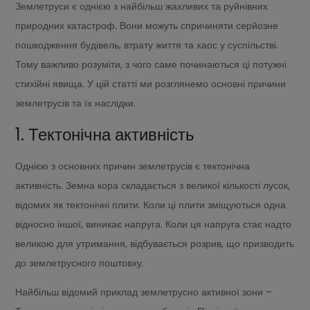
Землетруси є однією з найбільш жахливих та руйнівних
природних катастроф. Вони можуть спричиняти серйозне
пошкодження будівель, втрату життя та хаос у суспільстві.
Тому важливо розуміти, з чого саме починаються ці потужні
стихійні явища. У цій статті ми розглянемо основні причини
землетрусів та їх наслідки.
1. Тектонічна активність
Однією з основних причин землетрусів є тектонічна
активність. Земна кора складається з великої кількості лусок,
відомих як тектонічні плити. Коли ці плити зміщуються одна
відносно іншої, виникає напруга. Коли ця напруга стає надто
великою для утримання, відбувається розрив, що призводить
до землетрусного поштовху.
Найбільш відомий приклад землетрусно активної зони –