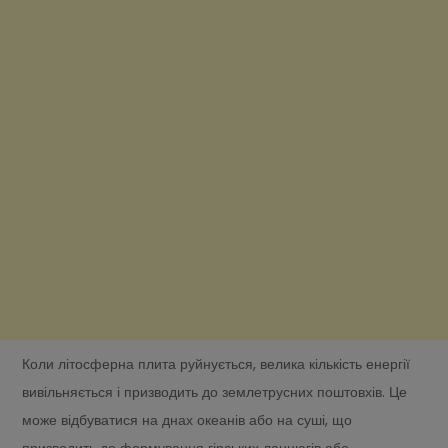
Коли літосферна плита руйнується, велика кількість енергії
вивільняється і призводить до землетрусних поштовхів. Це
може відбуватися на днах океанів або на суші, що