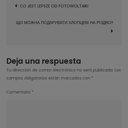
Navegación
ЗЕМЛЕТРУС?
CO JEST LEPSZE OD FOTOWOLTAIKI
de
entradas
ЩО МОЖНА ПОДАРУВАТИ ХЛОПЦЕВІ НА РІЗДВО?
Deja una respuesta
Tu dirección de correo electrónico no será publicada.
Los
campos obligatorios están marcados con
*
Comentario
*