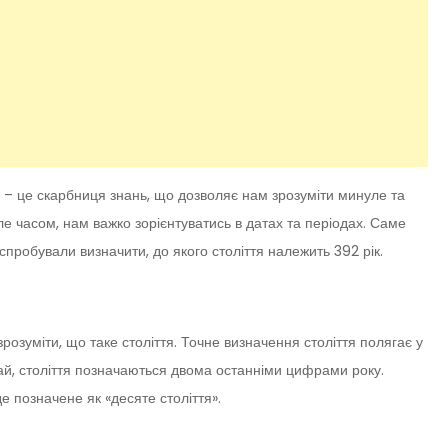
ія – це скарбниця знань, що дозволяє нам зрозуміти минуле та
ле часом, нам важко зорієнтуватись в датах та періодах. Саме
пробували визначити, до якого століття належить 392 рік.
зрозуміти, що таке століття. Точне визначення століття полягає у
ичай, століття позначаються двома останніми цифрами року.
е позначене як «десяте століття».