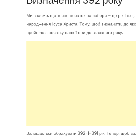
Визначення 392 року
Ми знаємо, що точне початок нашої ери – це рік 1 н.е.
народження Ісуса Христа. Тому, щоб визначити, до яког
пройшло з початку нашої ери до вказаного року.
Залишається обрахувати 392-1=391 рік. Тепер, щоб визн