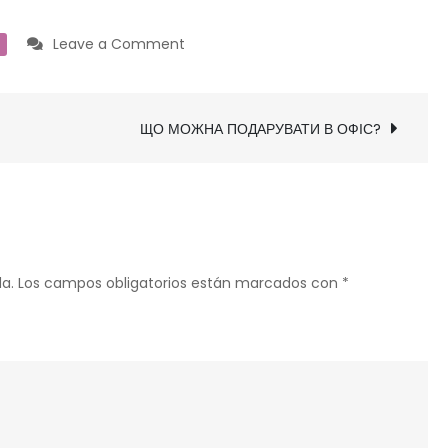
on
Leave a Comment
ДО
ЯКОГО
СТОЛІТТЯ
ЩО МОЖНА ПОДАРУВАТИ В ОФІС?
НАЛЕЖИТЬ
392
РІК?
a.
Los campos obligatorios están marcados con
*