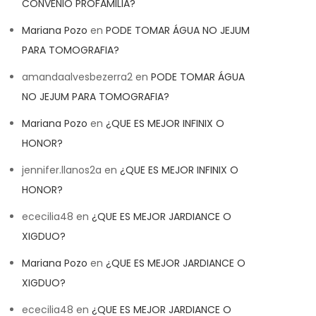
CONVENIO PROFAMILIA?
Mariana Pozo
en
PODE TOMAR ÁGUA NO JEJUM
PARA TOMOGRAFIA?
amandaalvesbezerra2
en
PODE TOMAR ÁGUA
NO JEJUM PARA TOMOGRAFIA?
Mariana Pozo
en
¿QUE ES MEJOR INFINIX O
HONOR?
jennifer.llanos2a
en
¿QUE ES MEJOR INFINIX O
HONOR?
ececilia48
en
¿QUE ES MEJOR JARDIANCE O
XIGDUO?
Mariana Pozo
en
¿QUE ES MEJOR JARDIANCE O
XIGDUO?
ececilia48
en
¿QUE ES MEJOR JARDIANCE O