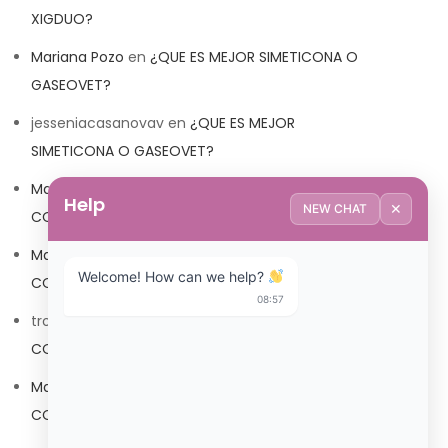
XIGDUO?
Mariana Pozo
en
¿QUE ES MEJOR SIMETICONA O
GASEOVET?
jesseniacasanovav
en
¿QUE ES MEJOR
SIMETICONA O GASEOVET?
Mariana Pozo
en
¿QUE ES MEJOR TRIBEDOCE
Help
✕
NEW CHAT
COMPUESTO O TRIBEDOCE DX?
Mariana Pozo
en
¿QUE ES MEJOR TRIBEDOCE
Welcome! How can we help? 
COMPUESTO O TRIBEDOCE DX?
08:57
trolls_pipis
en
¿QUE ES MEJOR TRIBEDOCE
COMPUESTO O TRIBEDOCE DX?
Mariana Pozo
en
¿QUE ES MEJOR TRIBEDOCE
COMPUESTO O TRIBEDOCE DX?