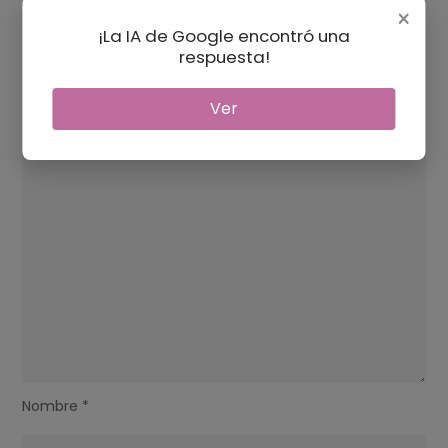
×
Tu dirección de correo electrónico no será publicada.
Los
¡La IA de Google encontró una
campos obligatorios están marcados con
respuesta!
*
Comentario
*
Ver
Nombre
*