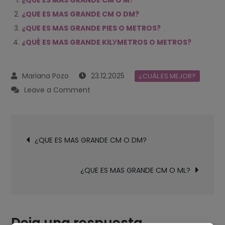
¿QUE ES MAS GRANDE CM O M?
¿QUE ES MAS GRANDE CM O DM?
¿QUE ES MAS GRANDE PIES O METROS?
¿QUÉ ES MAS GRANDE KILУMETROS O METROS?
23.12.2025
¿CUÁL ES MEJOR?
on
Leave a Comment
¿QUE
ES
Navegación
MAS
¿QUE ES MAS GRANDE CM O DM?
de
GRANDE
entradas
CM
¿QUE ES MAS GRANDE CM O ML?
O
METROS?
Deja una respuesta