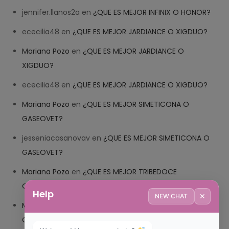
jennifer.llanos2a
en
¿QUE ES MEJOR INFINIX O HONOR?
ececilia48
en
¿QUE ES MEJOR JARDIANCE O XIGDUO?
Mariana Pozo
en
¿QUE ES MEJOR JARDIANCE O
XIGDUO?
ececilia48
en
¿QUE ES MEJOR JARDIANCE O XIGDUO?
Mariana Pozo
en
¿QUE ES MEJOR SIMETICONA O
GASEOVET?
jesseniacasanovav
en
¿QUE ES MEJOR SIMETICONA O
GASEOVET?
Mariana Pozo
en
¿QUE ES MEJOR TRIBEDOCE
COMPUESTO O TRIBEDOCE DX?
Help
✕
NEW CHAT
Mariana Pozo
en
¿QUE ES MEJOR TRIBEDOCE
COMPUESTO O TRIBEDOCE DX?