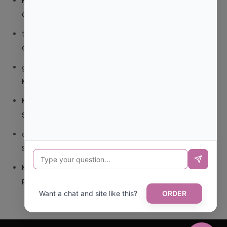
Mariana Pozo
en
¿QUE ES MEJOR TRIBEDOCE
COMPUESTO O TRIBEDOCE DX?
trolls_pipis
en
¿QUE ES MEJOR TRIBEDOCE COMPUESTO
O TRIBEDOCE DX?
giovannaservin220
en
¿CUAL ES MI LOCALIDAD Y
MUNICIPIO?
Mariana Pozo
en
¿CUAL ES EL CSV DE LA TARJETA
SANITARIA CANARIA?
carmenharacil
en
¿CUAL ES EL CSV DE LA TARJETA
SANITARIA CANARIA?
Mariana Pozo
en
¿CUAL ES CODIGO POSTAL DE
REPUBLICA DOMINICANA?
Want a chat and site like this?
ORDER