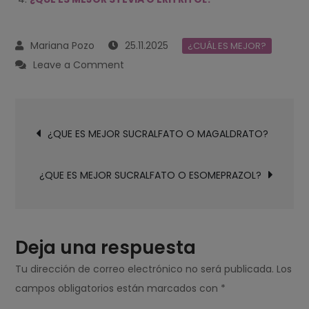
25.11.2025
¿CUÁL ES MEJOR?
on
Leave a Comment
¿QUE
ES
Navegación
MEJOR
¿QUE ES MEJOR SUCRALFATO O MAGALDRATO?
de
SUCRALOSA
entradas
O
¿QUE ES MEJOR SUCRALFATO O ESOMEPRAZOL?
ERITRITOL?
Deja una respuesta
Tu dirección de correo electrónico no será publicada.
Los
campos obligatorios están marcados con
*