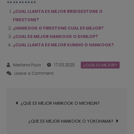
¿CUAL LLANTA ES MEJOR BRIDGESTONE O
FIRESTONE?
¿HANKOOK O FIRESTONE CUAL ES MEJOR?
¿CUAL ES MEJOR HANKOOK O DUNLOP?
¿CUAL LLANTA ES MEJOR KUMHO O HANKOOK?
17.03.2025
¿CUÁL ES MEJOR?
on
Leave a Comment
¿QUE
ES
Navegación
MEJOR
¿QUE ES MEJOR HANKOOK O MICHELIN?
de
HANKOOK
entradas
O
¿QUE ES MEJOR HANKOOK O YOKOHAMA?
BRIDGESTONE?