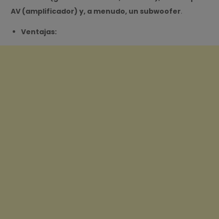
AV (amplificador) y, a menudo, un subwoofer
.
Ventajas: