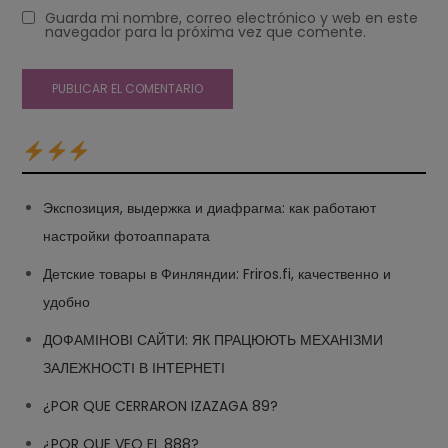
Guarda mi nombre, correo electrónico y web en este
navegador para la próxima vez que comente.
Экспозиция, выдержка и диафрагма: как работают
настройки фотоаппарата
Детские товары в Финляндии: Friros.fi, качественно и
удобно
ДОФАМІНОВІ САЙТИ: ЯК ПРАЦЮЮТЬ МЕХАНІЗМИ
ЗАЛЕЖНОСТІ В ІНТЕРНЕТІ
¿POR QUE CERRARON IZAZAGA 89?
¿POR QUE VEO EL 888?