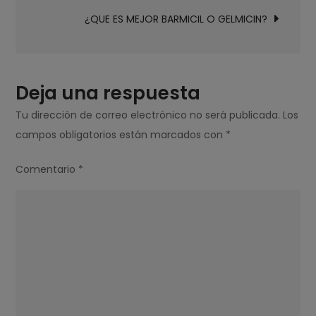
entradas
DE
¿QUE ES MEJOR BARMICIL O GELMICIN?
SONIDO
O
HOME
CINEMA?
Deja una respuesta
Tu dirección de correo electrónico no será publicada.
Los
campos obligatorios están marcados con
*
Comentario
*