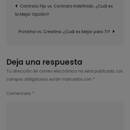
Navegación
Comprar
Contrato Fijo vs. Contrato Indefinido: ¿Cuál es
de
una
la Mejor Opción?
entradas
Casa:
Ventajas
Proteína vs. Creatina: ¿Cuál es Mejor para Ti?
y
Desventajas
Deja una respuesta
Tu dirección de correo electrónico no será publicada.
Los
campos obligatorios están marcados con
*
Comentario
*