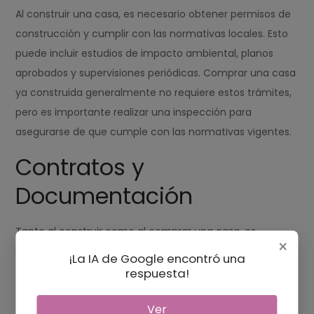
Al construir una casa, es necesario obtener permisos de
construcción y cumplir con las normativas locales. Esto
puede incluir estudios de impacto ambiental, planos
aprobados y supervisiones periódicas. Comprar una casa
ya construida generalmente no requiere estos trámites,
pero es importante realizar una inspección para
asegurarse de que cumple con las normativas vigentes.
Contratos y
Documentación
Tanto al construir como al comprar una casa, es
×
importante contar con contratos claros y
¡La IA de Google encontró una
documentación completa. Esto incluye contratos con
respuesta!
constructores, arquitectos y vendedores, así como
Ver
documentos de propiedad y seguros.