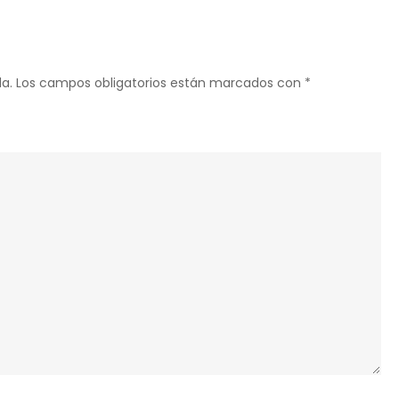
привлекательный
ракурс
a.
Los campos obligatorios están marcados con
*