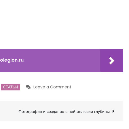
legion.ru
on
,
Leave a Comment
СТАТЬИ
Выбираем
правильную
точку
Фотография и создание в ней иллюзии глубины
съемки
и