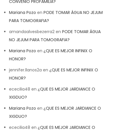
CONVENIO PROFAMILIA?
Mariana Pozo
en
PODE TOMAR ÁGUA NO JEJUM
PARA TOMOGRAFIA?
amandaalvesbezerra2
en
PODE TOMAR ÁGUA
NO JEJUM PARA TOMOGRAFIA?
Mariana Pozo
en
¿QUE ES MEJOR INFINIX O
HONOR?
jennifer.llanos2a
en
¿QUE ES MEJOR INFINIX O
HONOR?
ececilia48
en
¿QUE ES MEJOR JARDIANCE O
XIGDUO?
Mariana Pozo
en
¿QUE ES MEJOR JARDIANCE O
XIGDUO?
ececilia48
en
¿QUE ES MEJOR JARDIANCE O