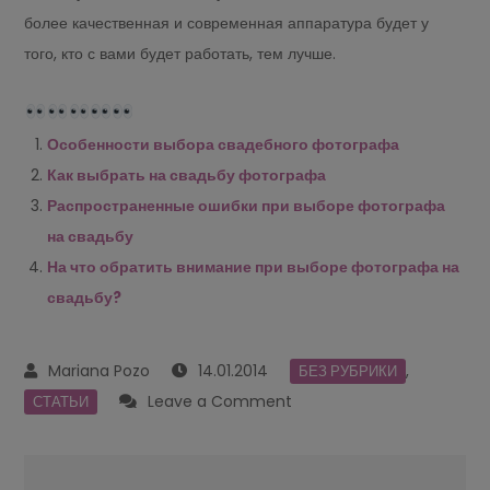
более качественная и современная аппаратура будет у
того, кто с вами будет работать, тем лучше.
Особенности выбора свадебного фотографа
Как выбрать на свадьбу фотографа
Распространенные ошибки при выборе фотографа
на свадьбу
На что обратить внимание при выборе фотографа на
свадьбу?
14.01.2014
,
БЕЗ РУБРИКИ
on
Leave a Comment
СТАТЬИ
Как
не