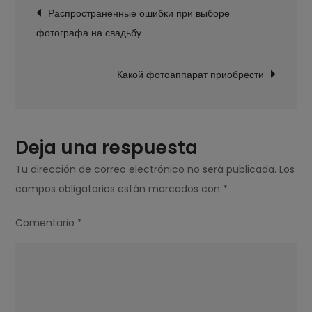
Navegación
допустить
Распространенные ошибки при выборе
de
ошибку
фотографа на свадьбу
entradas
при
выборе
Какой фотоаппарат приобрести
фотографа
Deja una respuesta
Tu dirección de correo electrónico no será publicada.
Los
campos obligatorios están marcados con
*
Comentario
*