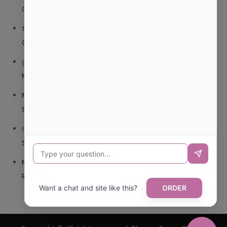
COMPUESTO O TRIBEDOCE DX?
trolls_pipis
en
¿QUE ES MEJOR TRIBEDOCE COMPUESTO
O TRIBEDOCE DX?
giovannaservin220
en
¿CUAL ES MI LOCALIDAD Y
MUNICIPIO?
Mariana Pozo
en
¿CUAL ES EL CSV DE LA TARJETA
SANITARIA CANARIA?
carmenharacil
en
¿CUAL ES EL CSV DE LA TARJETA
SANITARIA CANARIA?
Mariana Pozo
en
¿CUAL ES CODIGO POSTAL DE
REPUBLICA DOMINICANA?
Want a chat and site like this?
ORDER