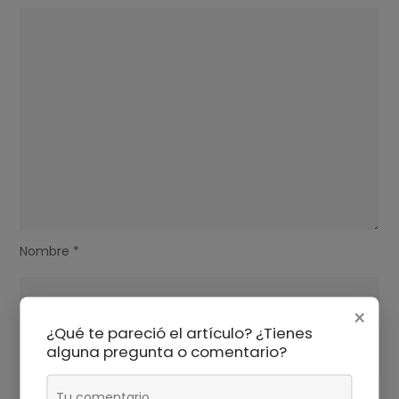
Nombre
*
×
¿Qué te pareció el artículo? ¿Tienes
alguna pregunta o comentario?
Correo electrónico
*