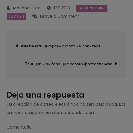
12.11.2013
,
БЕЗ РУБРИКИ
on
Leave a Comment
СТАТЬИ
Особенности
интерьерной
Navegación
печати
Азы печати цифровых фото на принтере
de
entradas
Принципы выбора цифрового фотоаппарата
Deja una respuesta
Tu dirección de correo electrónico no será publicada.
Los
campos obligatorios están marcados con
*
Comentario
*