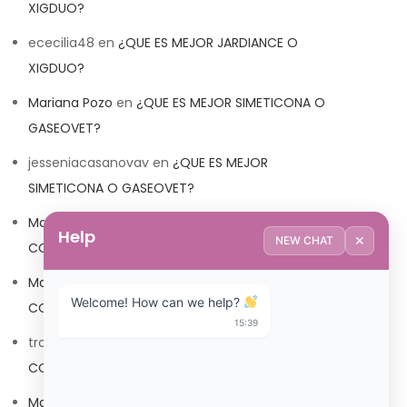
XIGDUO?
ececilia48
en
¿QUE ES MEJOR JARDIANCE O
XIGDUO?
Mariana Pozo
en
¿QUE ES MEJOR SIMETICONA O
GASEOVET?
jesseniacasanovav
en
¿QUE ES MEJOR
SIMETICONA O GASEOVET?
Mariana Pozo
en
¿QUE ES MEJOR TRIBEDOCE
Help
✕
NEW CHAT
COMPUESTO O TRIBEDOCE DX?
Mariana Pozo
en
¿QUE ES MEJOR TRIBEDOCE
Welcome! How can we help? 
COMPUESTO O TRIBEDOCE DX?
15:39
trolls_pipis
en
¿QUE ES MEJOR TRIBEDOCE
COMPUESTO O TRIBEDOCE DX?
Mariana Pozo
en
¿QUE ES MEJOR TRIBEDOCE