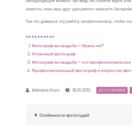
неподходящий момент. Вы ведь не станете ждать или 
невесты, пока ваш друг удосужится заменить батарейк
Так что доверьте эту работу профессионалу, чтобы по
Фотограф на свадьбе – Нужен ли?
Отличный фотограф
Фотограф на свадьбе – это профессиональное
Профессиональный фотограф и искусство фо
18.10.2012
,
БЕЗ РУБРИКИ
Navegación
Особенности фотостудий
de