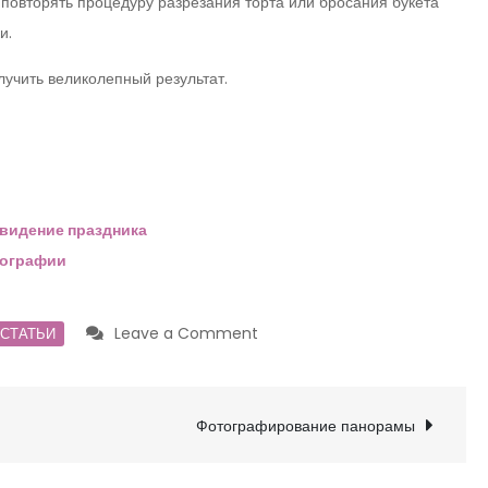
повторять процедуру разрезания торта или бросания букета
и.
лучить великолепный результат.
 видение праздника
тографии
on
Leave a Comment
СТАТЬИ
Профессиональный
фотограф.
Нужен
Фотографирование панорамы
ли
он