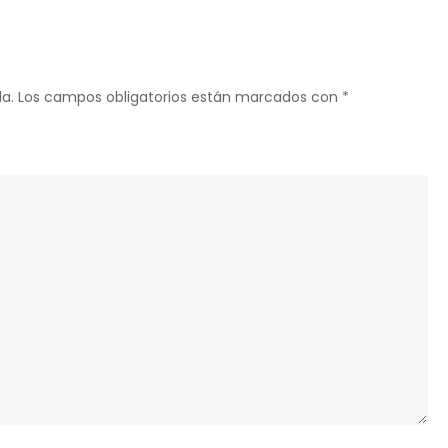
на
свадьбе
a.
Los campos obligatorios están marcados con
*