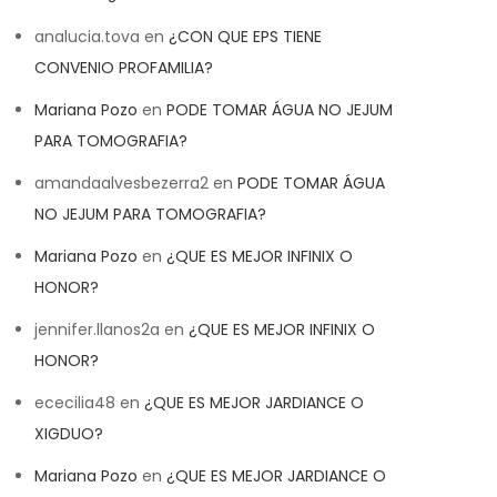
analucia.tova
en
¿CON QUE EPS TIENE
CONVENIO PROFAMILIA?
Mariana Pozo
en
PODE TOMAR ÁGUA NO JEJUM
PARA TOMOGRAFIA?
amandaalvesbezerra2
en
PODE TOMAR ÁGUA
NO JEJUM PARA TOMOGRAFIA?
Mariana Pozo
en
¿QUE ES MEJOR INFINIX O
HONOR?
jennifer.llanos2a
en
¿QUE ES MEJOR INFINIX O
HONOR?
ececilia48
en
¿QUE ES MEJOR JARDIANCE O
XIGDUO?
Mariana Pozo
en
¿QUE ES MEJOR JARDIANCE O