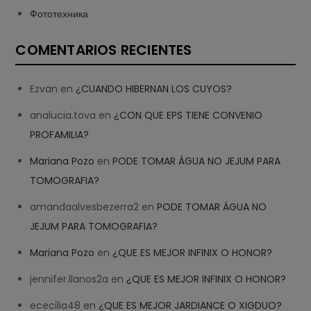
Фототехника
COMENTARIOS RECIENTES
Ezvan
en
¿CUANDO HIBERNAN LOS CUYOS?
analucia.tova
en
¿CON QUE EPS TIENE CONVENIO
PROFAMILIA?
Mariana Pozo
en
PODE TOMAR ÁGUA NO JEJUM PARA
TOMOGRAFIA?
amandaalvesbezerra2
en
PODE TOMAR ÁGUA NO
JEJUM PARA TOMOGRAFIA?
Mariana Pozo
en
¿QUE ES MEJOR INFINIX O HONOR?
jennifer.llanos2a
en
¿QUE ES MEJOR INFINIX O HONOR?
ececilia48
en
¿QUE ES MEJOR JARDIANCE O XIGDUO?