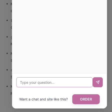
Mariana Pozo
en
¿QUE ES MEJOR TRIBEDOCE
COMPUESTO O TRIBEDOCE DX?
trolls_pipis
en
¿QUE ES MEJOR TRIBEDOCE COMPUESTO
O TRIBEDOCE DX?
giovannaservin220
en
¿CUAL ES MI LOCALIDAD Y
MUNICIPIO?
Mariana Pozo
en
¿CUAL ES EL CSV DE LA TARJETA
SANITARIA CANARIA?
carmenharacil
en
¿CUAL ES EL CSV DE LA TARJETA
SANITARIA CANARIA?
Mariana Pozo
en
¿CUAL ES CODIGO POSTAL DE
REPUBLICA DOMINICANA?
Want a chat and site like this?
ORDER