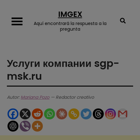
Skip
IMGEX
to
content
Aquí encontrará la respuesta a la
pregunta
Услуги компании sgp-
msk.ru
Autor:
Mariana Pozo
— Redactor creativo