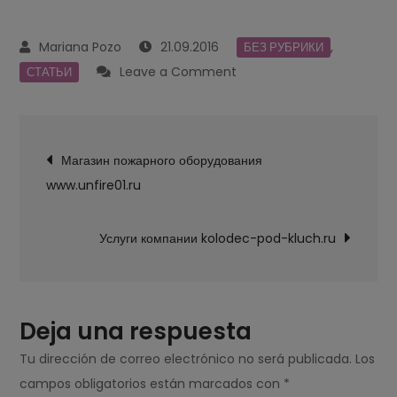
21.09.2016
,
БЕЗ РУБРИКИ
on
Leave a Comment
СТАТЬИ
Услуги
компании
Navegación
sgp-
Магазин пожарного оборудования
de
msk.ru
www.unfire01.ru
entradas
Услуги компании kolodec-pod-kluch.ru
Deja una respuesta
Tu dirección de correo electrónico no será publicada.
Los
campos obligatorios están marcados con
*