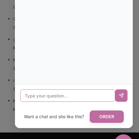
COMPUESTO O TRIBEDOCE DX?
trolls_pipis
en
¿QUE ES MEJOR TRIBEDOCE COMPUESTO
O TRIBEDOCE DX?
giovannaservin220
en
¿CUAL ES MI LOCALIDAD Y
MUNICIPIO?
Mariana Pozo
en
¿CUAL ES EL CSV DE LA TARJETA
SANITARIA CANARIA?
carmenharacil
en
¿CUAL ES EL CSV DE LA TARJETA
SANITARIA CANARIA?
Mariana Pozo
en
¿CUAL ES CODIGO POSTAL DE
REPUBLICA DOMINICANA?
Want a chat and site like this?
ORDER