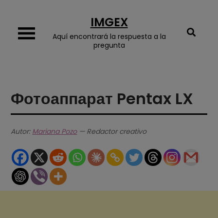
Skip
IMGEX
to
content
Aquí encontrará la respuesta a la
pregunta
Фотоаппарат Pentax LX
Autor:
Mariana Pozo
— Redactor creativo