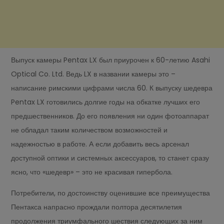
Выпуск камеры Pentax LX был приурочен к 60-летию Asahi
Optical Co. Ltd. Ведь LX в названии камеры это –
написание римскими цифрами числа 60. К выпуску шедевра
Pentax LX готовились долгие годы на обкатке лучших его
предшественников. До его появления ни один фотоаппарат
не обладал таким количеством возможностей и
надежностью в работе. А если добавить весь арсенал
доступной оптики и системных аксессуаров, то станет сразу
ясно, что «шедевр» – это не красивая гипербола.
Потребители, по достоинству оценившие все преимущества
Пентакса напрасно прождали полтора десятилетия
продолжения триумфального шествия следующих за ним